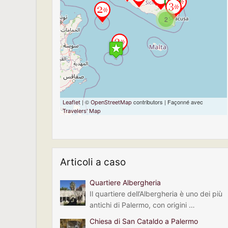
If you see this after your page
is loaded completely,
2
leafletJS files are missing.
| ©
contributors | Façonné avec
Leaflet
OpenStreetMap
Travelers' Map
Articoli a caso
Quartiere Albergheria
Il quartiere dell’Albergheria è uno dei più
antichi di Palermo, con origini …
Chiesa di San Cataldo a Palermo