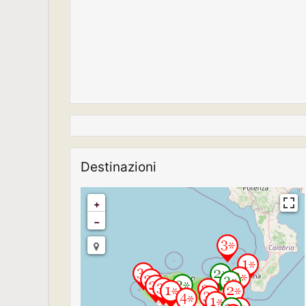
Destinazioni
+
−
2
2
2
2
Travelers' Map is loading...