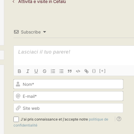
Attività e visite in Cefalù
Subscribe
{}
[+]
N
o
m
E
*
-
m
S
a
i
i
t
J'ai pris connaissance et j'accepte notre
politique de
l
e
confidentialité
*
w