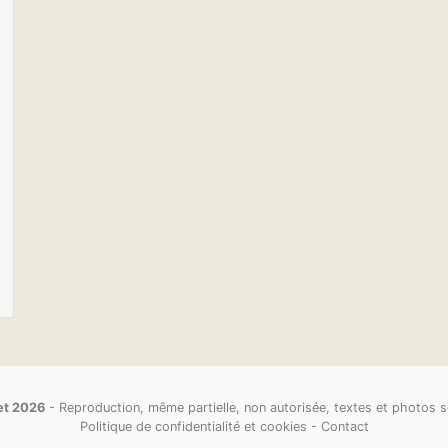
net 2026
- Reproduction, même partielle, non autorisée, textes et photos s
Politique de confidentialité et cookies
-
Contact