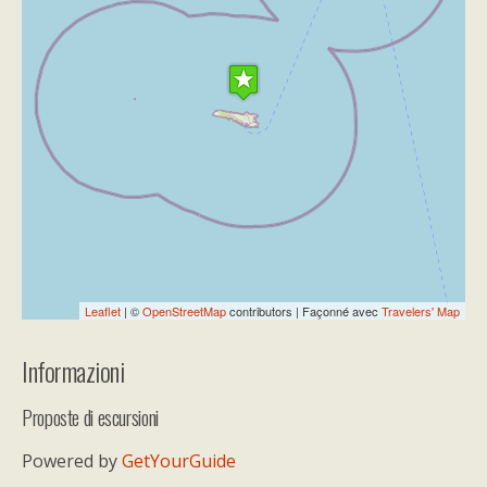
Travelers' Map is loading...
If you see this after your page is
loaded completely, leafletJS files are
missing.
Leaflet
| ©
OpenStreetMap
contributors | Façonné avec
Travelers' Map
Informazioni
Proposte di escursioni
Powered by
GetYourGuide