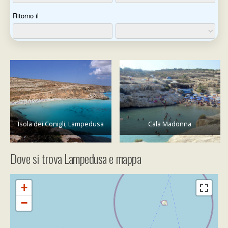
Isola dei Conigli, Lampedusa
Cala Madonna
Dove si trova Lampedusa e mappa
+
−