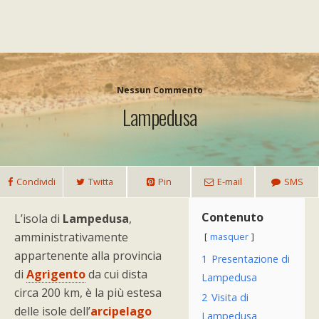
Nessun Commento
Lampedusa
Condividi
Twitta
Pin
E-mail
SMS
Contenuto
L’isola di
Lampedusa
,
amministrativamente
masquer
appartenente alla provincia
1
Presentazione di
di
Agrigento
da cui dista
Lampedusa
circa 200 km, è la più estesa
2
Visita di
delle isole dell’
arcipelago
Lampedusa