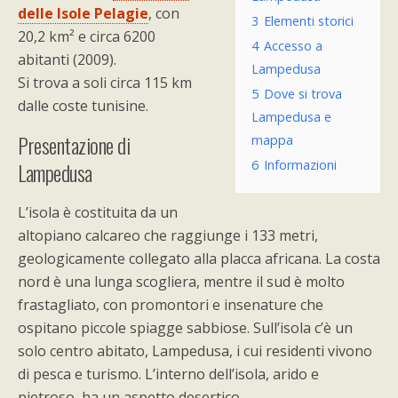
delle Isole Pelagie
, con
3
Elementi storici
20,2 km² e circa 6200
4
Accesso a
abitanti (2009).
Lampedusa
Si trova a soli circa 115 km
5
Dove si trova
dalle coste tunisine.
Lampedusa e
Presentazione di
mappa
Lampedusa
6
Informazioni
L’isola è costituita da un
altopiano calcareo che raggiunge i 133 metri,
geologicamente collegato alla placca africana. La costa
nord è una lunga scogliera, mentre il sud è molto
frastagliato, con promontori e insenature che
ospitano piccole spiagge sabbiose. Sull’isola c’è un
solo centro abitato, Lampedusa, i cui residenti vivono
di pesca e turismo. L’interno dell’isola, arido e
pietroso, ha un aspetto desertico.