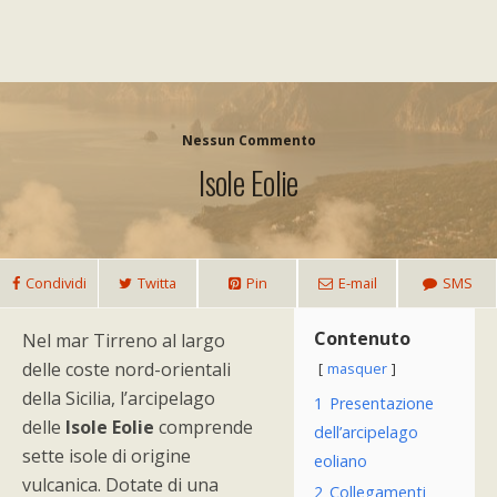
Nessun Commento
Isole Eolie
Condividi
Twitta
Pin
E-mail
SMS
Contenuto
Nel mar Tirreno al largo
delle coste nord-orientali
masquer
della Sicilia, l’arcipelago
1
Presentazione
delle
Isole Eolie
comprende
dell’arcipelago
sette isole di origine
eoliano
vulcanica. Dotate di una
2
Collegamenti