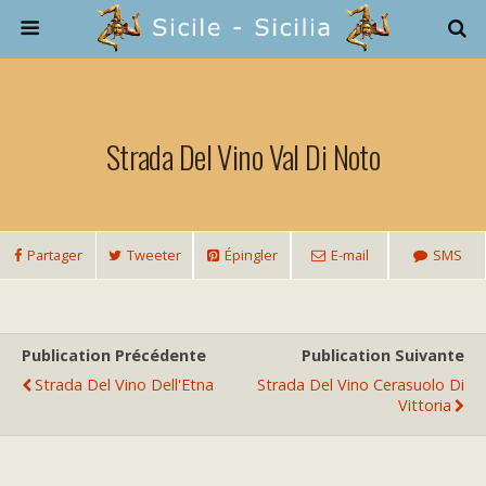
Strada Del Vino Val Di Noto
Partager
Tweeter
Épingler
E-mail
SMS
Publication Précédente
Publication Suivante
Strada Del Vino Dell'Etna
Strada Del Vino Cerasuolo Di
Vittoria