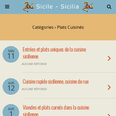
Catégories ›
Plats Cuisinés
Entrées et plats uniques de la cuisine
MAI
11
sicilienne
AUCUNE RÉPONSE
Cuisine rapide sicilienne, cuisine de rue
AVR
12
AUCUNE RÉPONSE
Viandes et plats carnés dans la cuisine
AVR
1
sicilienne