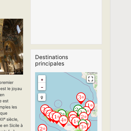
Destinations
principales
+
 premier
−
est le joyau
 en
e est
mples les
ique
2
Travelers' Map is
2
2
2
Iᵉ siècle,
loading...
If you see this after
e en Sicile à
your page is