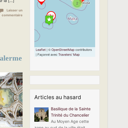
ur la […]
2
loaded completely,
leafletJS files are
Laisser un
missing.
commentaire
| ©
contributors
Leaflet
OpenStreetMap
| Façonné avec
Travelers' Map
Palerme
Articles au hasard
Basilique de la Sainte
Trinité du Chancelier
Au Moyen Age cette
zone au sud de la ville était