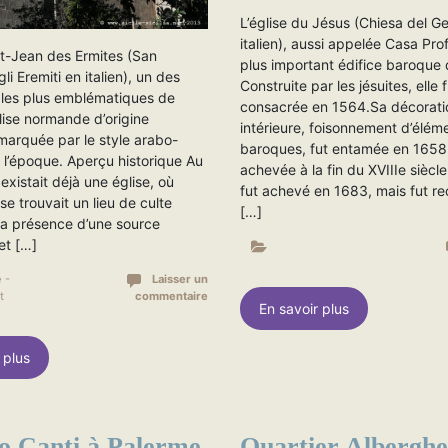
L’église du Jésus (Chiesa del G
italien), aussi appelée Casa Prof
nt-Jean des Ermites (San
plus important édifice baroque
li Eremiti en italien), un des
Construite par les jésuites, elle 
les plus emblématiques de
consacrée en 1564.Sa décorati
lise normande d’origine
intérieure, foisonnement d’élém
marquée par le style arabo-
baroques, fut entamée en 1658,
l’époque. Aperçu historique Au
achevée à la fin du XVIIIe siècl
l existait déjà une église, où
fut achevé en 1683, mais fut re
e trouvait un lieu de culte
[…]
la présence d’une source
et […]
 -
Laisser un
t
commentaire
En savoir plus
 plus
o Canti à Palerme
Quartier Alberghe