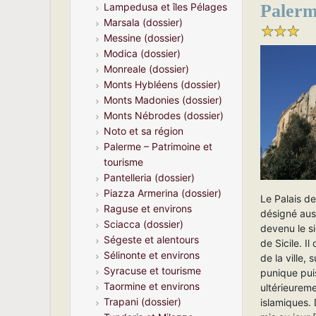
Paler
Lampedusa et îles Pélages
Marsala (dossier)
Messine (dossier)
Modica (dossier)
Monreale (dossier)
Monts Hybléens (dossier)
Monts Madonies (dossier)
Monts Nébrodes (dossier)
Noto et sa région
Palerme – Patrimoine et
tourisme
Pantelleria (dossier)
Piazza Armerina (dossier)
Le Palais d
Raguse et environs
désigné aus
Sciacca (dossier)
devenu le s
Ségeste et alentours
de Sicile. Il
Sélinonte et environs
de la ville, 
Syracuse et tourisme
punique pui
Taormine et environs
ultérieurem
Trapani (dossier)
islamiques.