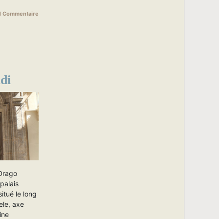
1 Commentaire
di
 Drago
palais
itué le long
ele, axe
ine