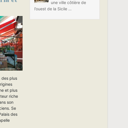
une ville côtière de
l’ouest de la Sicile …
n des plus
rigines
ne et plus
teur riche
dans son
ciens. Se
Palais des
pelle