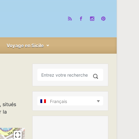
Voyage en Sicile
Français
 situés
 la