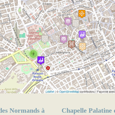
Travelers' Map is loading...
If you see this after your page is loaded completely,
leafletJS files are missing.
2
Leaflet
| ©
OpenStreetMap
contributors | Façonné ave
 des Normands à
Chapelle Palatine 