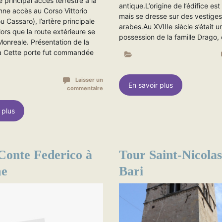
 principal accès terrestre à la
antique.L’origine de l’édifice es
donne accès au Corso Vittorio
mais se dresse sur des vestiges
 Cassaro), l’artère principale
arabes.Au XVIIIe siècle s’était u
alors que la route extérieure se
possession de la famille Drago
Monreale. Présentation de la
a Cette porte fut commandée
]
Laisser un
En savoir plus
commentaire
 plus
 Conte Federico à
Tour Saint-Nicolas
me
Bari