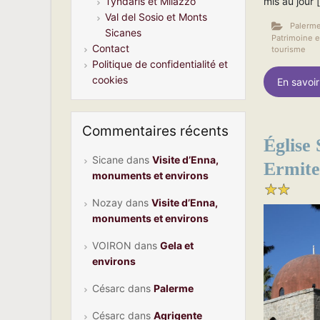
Tyndaris et Milazzo
mis au jour 
Val del Sosio et Monts
Palerme
Sicanes
Patrimoine e
Contact
tourisme
Politique de confidentialité et
cookies
En savoir
Commentaires récents
Église 
Sicane
dans
Visite d’Enna,
Ermite
monuments et environs
Nozay
dans
Visite d’Enna,
monuments et environs
VOIRON
dans
Gela et
environs
Césarc
dans
Palerme
Césarc
dans
Agrigente