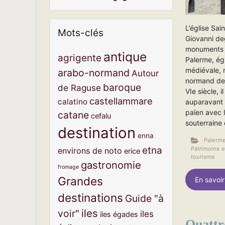
L’église Sai
Mots-clés
Giovanni deg
monuments 
antique
agrigente
Palerme, ég
médiévale, 
arabo-normand
Autour
normand de 
baroque
de Raguse
VIe siècle, i
castellammare
calatino
auparavant s
païen avec 
catane
cefalu
souterraine 
destination
enna
Palerme
etna
Patrimoine e
environs de noto
erice
tourisme
gastronomie
fromage
Grandes
En savoir
destinations
Guide "à
iles
voir"
iles
iles égades
Quattr