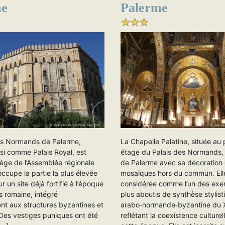
me
Palerme
es Normands de Palerme,
La Chapelle Palatine, située au
si comme Palais Royal, est
étage du Palais des Normands, 
iège de l’Assemblée régionale
de Palerme avec sa décoration
 occupe la partie la plus élevée
mosaïques hors du commun. Ell
sur un site déjà fortifié à l’époque
considérée comme l’un des exe
s romaine, intégré
plus aboutis de synthèse stylist
ent aux structures byzantines et
arabo‑normande‑byzantine du XI
 Des vestiges puniques ont été
reflétant la coexistence culturell