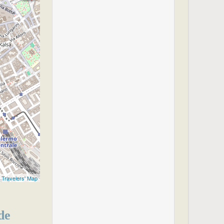
c
Travelers' Map
de