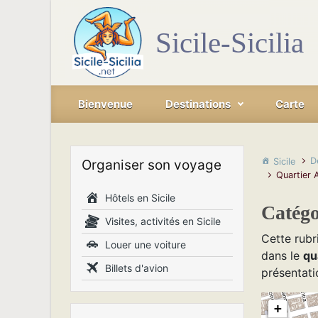
Skip to main content
Sicile-Sicilia
Bienvenue
Destinations
Carte
D
Sicile
Organiser son voyage
Quartier 
Hôtels en Sicile
Catégo
Visites, activités en Sicile
Cette rubr
Louer une voiture
dans le
qu
Billets d'avion
présentati
+