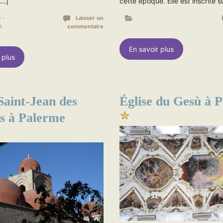
[…]
cette époque. Elle est inscrite s
 -
Laisser un
t
commentaire
En savoir plus
 plus
Saint-Jean des
Église du Gesù à 
s à Palerme