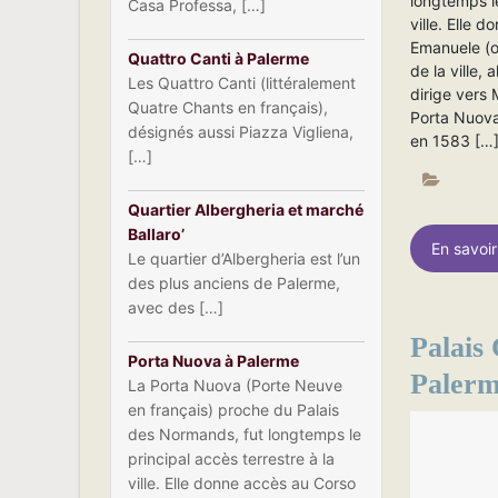
longtemps le
Casa Professa, […]
ville. Elle 
Emanuele (ou
Quattro Canti à Palerme
de la ville, 
Les Quattro Canti (littéralement
dirige vers 
Quatre Chants en français),
Porta Nuov
désignés aussi Piazza Vigliena,
en 1583 […
[…]
Quartier Albergheria et marché
Ballaro’
En savoir
Le quartier d’Albergheria est l’un
des plus anciens de Palerme,
avec des […]
Palais
Porta Nuova à Palerme
Paler
La Porta Nuova (Porte Neuve
en français) proche du Palais
des Normands, fut longtemps le
principal accès terrestre à la
ville. Elle donne accès au Corso