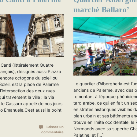
marché Ballaro’
Canti (littéralement Quatre
rançais), désignés aussi Piazza
 encore octogone du soleil ou
Le quartier d’Albergheria est l’u
oleil, est la place de Palerme
anciens de Palerme, avec des o
 l’intersection des deux rues
remontant à l’époque phénicien
ui traversent la ville : la via
tard arabe, ce qui en fait un sec
le Cassaro appelé de nos jours
en strates historiques visibles 
io Emanuele.C’est aussi le point
plan urbain et ses bâtiments an
trouve en limite occidentale, le 
Laisser un
Normands avec sa superbe Cha
commentaire
Palatine, et […]