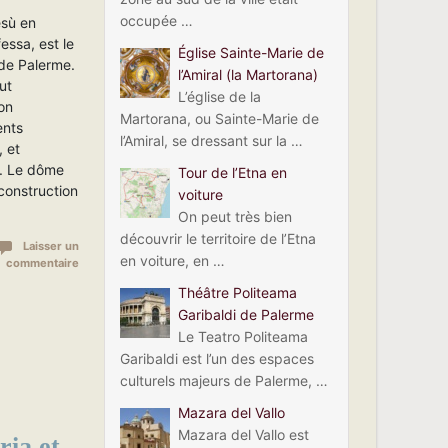
occupée …
esù en
essa, est le
Église Sainte-Marie de
 de Palerme.
l’Amiral (la Martorana)
fut
L’église de la
on
Martorana, ou Sainte-Marie de
ents
l’Amiral, se dressant sur la …
 et
e. Le dôme
Tour de l’Etna en
construction
voiture
On peut très bien
découvrir le territoire de l’Etna
Laisser un
en voiture, en …
commentaire
Théâtre Politeama
Garibaldi de Palerme
Le Teatro Politeama
Garibaldi est l’un des espaces
culturels majeurs de Palerme, …
Mazara del Vallo
Mazara del Vallo est
ria et