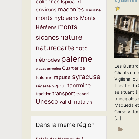
éoliennes
Ispica et
madonies
environs
Messine
monts hybleens
Monts
monts
Héréens
nature
sicanes
naturecarte
noto
palerme
nébrodes
Les Quattro 
Quartier de
piazza armerina
Chants en f
syracuse
raguse
Palerme
Vigliena, ou
taormine
séjour
Théâtre du S
ségeste
se situant à
transport
tradition
trapani
principales q
Unesco
val di noto
vin
Maqueda et 
Corso Vittor
[…]
Dans la même région