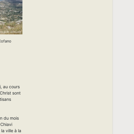
Cofano
i, au cours
Christ sont
tisans
in du mois
 Chiavi
a ville à la