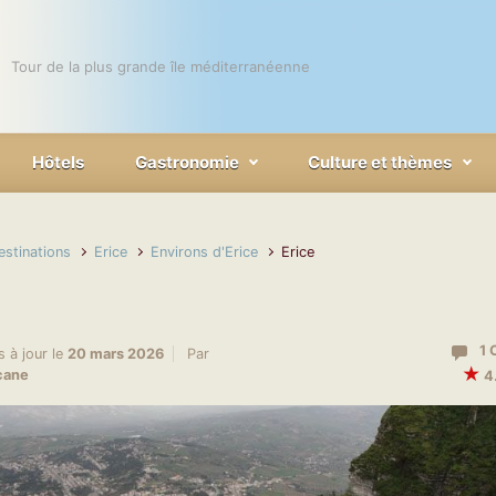
Tour de la plus grande île méditerranéenne
Hôtels
Gastronomie
Culture et thèmes
estinations
Erice
Environs d'Erice
Erice
1 
s à jour le
20 mars 2026
Par
★
cane
4