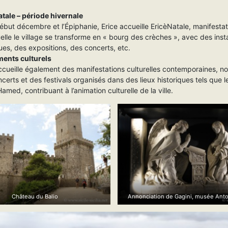
.
tale – période hivernale
ébut décembre et l’Épiphanie, Erice accueille EricèNatale, manifesta
elle le village se transforme en « bourg des crèches », avec des insta
ques, des expositions, des concerts, etc.
ents culturels
ccueille également des manifestations culturelles contemporaines, 
certs et des festivals organisés dans des lieux historiques tels que l
amed, contribuant à l’animation culturelle de la ville.
Château du Balio
Annonciation de Gagini, musée Anto