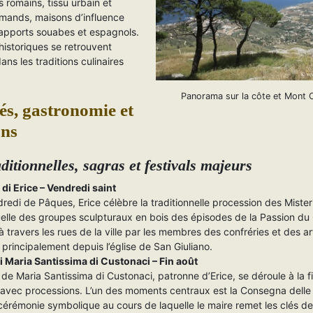
 romains, tissu urbain et
mands, maisons d’influence
 apports souabes et espagnols.
historiques se retrouvent
ns les traditions culinaires
Panorama sur la côte et Mont 
tés, gastronomie et
ons
ditionnelles, sagras et festivals majeurs
 di Erice – Vendredi saint
redi de Pâques, Erice célèbre la traditionnelle procession des Mister
elle des groupes sculpturaux en bois des épisodes de la Passion du 
à travers les rues de la ville par les membres des confréries et des ar
 principalement depuis l’église de San Giuliano.
i Maria Santissima di Custonaci – Fin août
 de Maria Santissima di Custonaci, patronne d’Erice, se déroule à la f
 avec processions. L’un des moments centraux est la Consegna delle
cérémonie symbolique au cours de laquelle le maire remet les clés de l