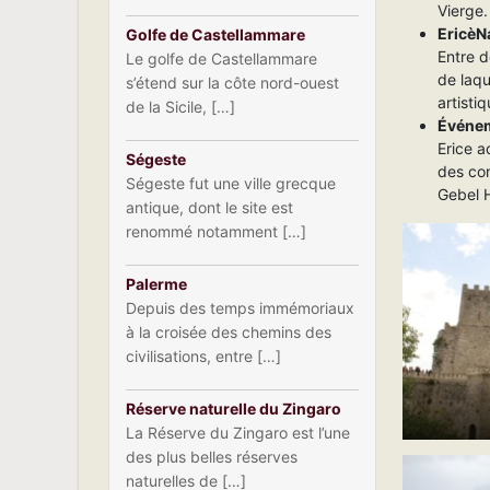
Vierge
EricèNa
Golfe de Castellammare
Entre d
Le golfe de Castellammare
de laqu
s’étend sur la côte nord-ouest
artisti
de la Sicile, […]
Événem
Erice a
Ségeste
des con
Ségeste fut une ville grecque
Gebel H
antique, dont le site est
renommé notamment […]
Palerme
Depuis des temps immémoriaux
à la croisée des chemins des
civilisations, entre […]
Réserve naturelle du Zingaro
La Réserve du Zingaro est l’une
des plus belles réserves
naturelles de […]