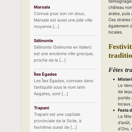
témoignages
Marsala
château nor
arabe, puis
Connue pour son vin doux,
Ces strates 
Marsala est aussi une jolie ville
également da
moyenne […]
locales.
Sélinonte
Festivi
Sélinonte (Selinunte en italien)
est une ancienne ville grecque,
traditi
proche de la […]
Fêtes tra
Îles Égades
Misteri
Les Îles Égades, connues dans
Le Vend
l’antiquité sous le nom latin
de laqu
Aegates, sont […]
portés 
locaux,
Trapani
Festa d
Trapani est une capitale
La fête
provinciale de la Sicile, à
d’août,
l’extrême ouest de […]
d’Oro, 