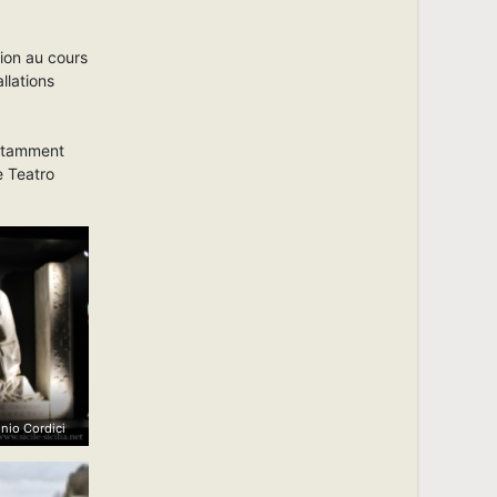
tion au cours
llations
notamment
e Teatro
nio Cordici