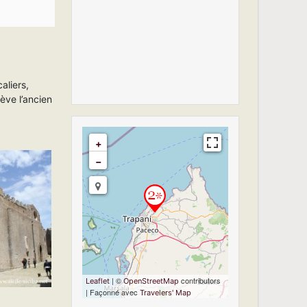
aliers,
lève l’ancien
+
−
Travelers' Map is
loading...
If you see this after
your page is
loaded completely,
leafletJS files are
missing.
| ©
contributors
Leaflet
OpenStreetMap
| Façonné avec
Travelers' Map