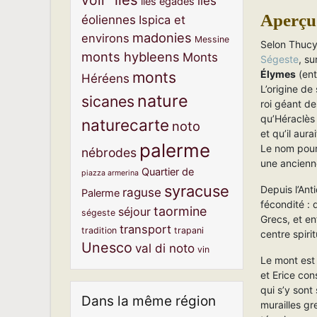
voir"
iles
iles égades
Aperçu 
éoliennes
Ispica et
madonies
environs
Messine
Selon Thucyd
monts hybleens
Monts
Ségeste
, su
Élymes
(ent
monts
Héréens
L’origine de
nature
sicanes
roi géant de
qu’Héraclès 
naturecarte
noto
et qu’il aura
palerme
Le nom pourr
nébrodes
une ancienn
Quartier de
piazza armerina
syracuse
Depuis l’Ant
raguse
Palerme
fécondité : 
taormine
séjour
ségeste
Grecs, et en
transport
tradition
trapani
centre spir
Unesco
val di noto
vin
Le mont est 
et Erice con
qui s’y sont
Dans la même région
murailles g