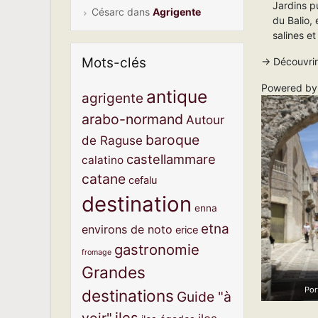
Jardins p
Césarc
dans
Agrigente
du Balio,
salines et
Mots-clés
→ Découvrir
Powered b
antique
agrigente
arabo-normand
Autour
baroque
de Raguse
castellammare
calatino
catane
cefalu
destination
enna
etna
environs de noto
erice
gastronomie
fromage
Grandes
Por
destinations
Guide "à
iles