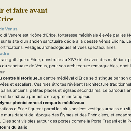
r et faire avant
Erice
de Vénus
lo di Venere est l’icône d’Erice, forteresse médiévale élevée par les
e sur le site d’un ancien sanctuaire dédié à la déesse Vénus Ericina. Le
ortifications, vestiges archéologiques et vues spectaculaires.
adre
rale gothique d’Erice, construite au XIVᵉ siècle avec des matériaux 
s du sanctuaire de Vénus, pour son architecture remarquables, dont l
eur.
u centre historique
Le centre médiéval d’Erice se distingue par son 
vées et escaliers. Ces rues étroites révèlent l’architecture traditionne
 palais anciens, petites places et églises secondaires. Le parcours en
e et le château permet d’en apprécier l’ampleur.
 élyme-phénicienne et remparts médiévaux
ications d’Erice figurent parmi les plus anciens vestiges urbains du sit
de murs datent de l’époque des Élymes et des Phéniciens, et encadre
e. Elles sont visibles autour des portes comme la Porta Trapani et la 
 tours du Balio