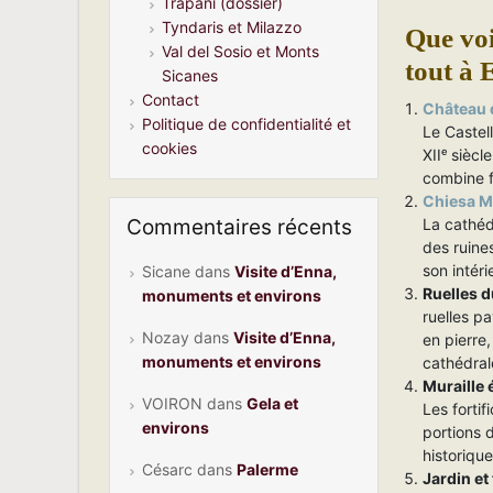
Trapani (dossier)
Tyndaris et Milazzo
Que voi
Val del Sosio et Monts
tout à 
Sicanes
Contact
Château 
Politique de confidentialité et
Le Castel
cookies
XIIᵉ siècl
combine f
Chiesa M
Commentaires récents
La cathéd
des ruine
son intéri
Sicane
dans
Visite d’Enna,
Ruelles d
monuments et environs
ruelles pa
Nozay
dans
Visite d’Enna,
en pierre,
monuments et environs
cathédral
Muraille
VOIRON
dans
Gela et
Les fortif
environs
portions 
historiqu
Césarc
dans
Palerme
Jardin et