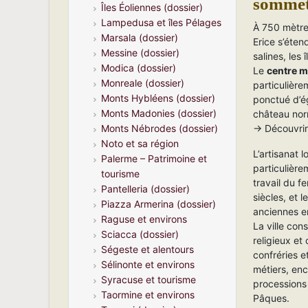
sommet
Îles Éoliennes (dossier)
Lampedusa et îles Pélages
À 750 mètre
Marsala (dossier)
Erice s’éten
Messine (dossier)
salines, les 
Modica (dossier)
Le
centre m
Monreale (dossier)
particulière
Monts Hybléens (dossier)
ponctué d’ég
Monts Madonies (dossier)
château nor
→ Découvrir
Monts Nébrodes (dossier)
Noto et sa région
L’artisanat l
Palerme – Patrimoine et
particulière
tourisme
travail du f
Pantelleria (dossier)
siècles, et l
Piazza Armerina (dossier)
anciennes e
Raguse et environs
La ville con
Sciacca (dossier)
religieux et
Ségeste et alentours
confréries e
Sélinonte et environs
métiers, enc
Syracuse et tourisme
processions
Taormine et environs
Pâques.