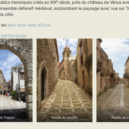
ublics historiques créés au XIXᵉ siècle, près du château de Vénus av
 ensemble défensif médiéval, surplombant le paysage avec vue sur Tr
 la côte.
 les
lieux et la visite d’Erice
.
y
GetYourGuide
te Trapani
Ruelle du centre
Ruelle du c