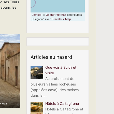
ec ses Tours
apani, les
| ©
contributors
Leaflet
OpenStreetMap
| Façonné avec
Travelers' Map
Articles au hasard
Que voir à Scicli et
visite
Au croisement de
plusieurs vallées rocheuses
(appelées cava), des ravines
dans la …
Hôtels à Caltagirone
entre
Hôtels à Caltagirone et