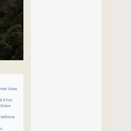
mmet d’une
 à Erice
 Grèce
raditions
es