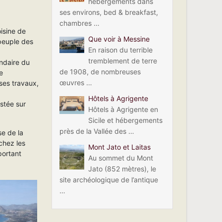
hébergements dans
ses environs, bed & breakfast,
chambres …
oisine de
Que voir à Messine
 peuple des
En raison du terrible
tremblement de terre
endaire du
de 1908, de nombreuses
e
œuvres …
ses travaux,
Hôtels à Agrigente
estée sur
Hôtels à Agrigente en
Sicile et hébergements
près de la Vallée des …
se de la
chez les
Mont Jato et Laitas
portant
Au sommet du Mont
Jato (852 mètres), le
site archéologique de l’antique
…