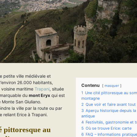
 petite ville médiévale et
d’environ 26.000 habitants,
Contenu
masquer
 voisine maritime
Trapani
, située
1
Une cité pittoresque au so
 remarquable du
mont Eryx
qui est
montagne
é Monte San Giuliano.
2
Que voir et faire avant tout
indre la ville par la route ou par
3
Aperçu historique depuis la
e reliant Erice à Trapani.
antique
4
Festivités, gastronomie et t
é pittoresque au
5
Où se trouve Erice: carte
6
FAQ – Informations pratiqu