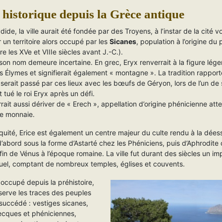
historique depuis la Grèce antique
ide, la ville aurait été fondée par des Troyens, à l’instar de la cité v
r un territoire alors occupé par les
Sicanes
, population à l’origine du
re les XVe et VIIIe siècles avant J.-C.).
 son nom demeure incertaine. En grec, Eryx renverrait à la figure lég
s Élymes et signifierait également « montagne ». La tradition rapport
serait passé par ces lieux avec les bœufs de Géryon, lors de l’un de 
it tué le roi Eryx après un défi.
ait aussi dériver de « Erech », appellation d’origine phénicienne att
e monnaie.
iquité, Erice est également un centre majeur du culte rendu à la dées
d’abord sous la forme d’Astarté chez les Phéniciens, puis d’Aphrodite 
fin de Vénus à l’époque romaine. La ville fut durant des siècles un im
ituel, comptant de nombreux temples, églises et couvents.
occupé depuis la préhistoire,
serve les traces des peuples
 succédé : vestiges sicanes,
recques et phéniciennes,