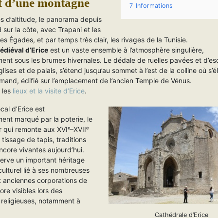
 d’une montagne
7
Informations
s d’altitude, le panorama depuis
d sur la côte, avec Trapani et les
îles Égades, et par temps très clair, les rivages de la Tunisie.
édiéval d’Erice
est un vaste ensemble à l’atmosphère singulière,
ment sous les brumes hivernales. Le dédale de ruelles pavées et d’esc
lises et de palais, s’étend jusqu’au sommet à l’est de la colline où s’é
mand, édifié sur l’emplacement de l’ancien Temple de Vénus.
 les
lieux et la visite d’Erice
.
ocal d’Erice est
ment marqué par la poterie, le
er qui remonte aux XVIᵉ–XVIIᵉ
e tissage de tapis, traditions
ncore vivantes aujourd’hui.
serve un important héritage
 culturel lié à ses nombreuses
t anciennes corporations de
ore visibles lors des
 religieuses, notamment à
Cathédrale d’Erice