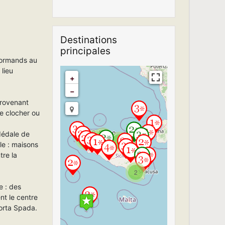
Destinations
principales
 Normands au
 lieu
+
−
provenant
e clocher ou
dédale de
2
Travelers' Map is
2
2
2
lle : maisons
loading...
tre la
If you see this after
your page is
2
loaded completely,
leafletJS files are
e : des
missing.
nt le centre
Porta Spada.