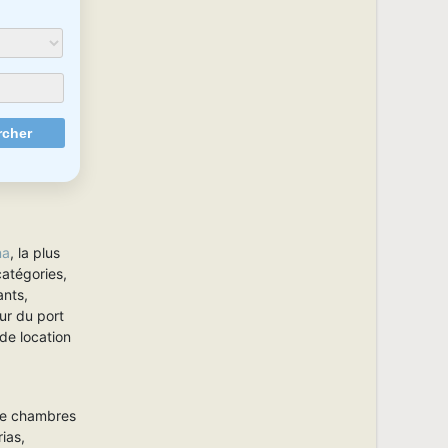
na
, la plus
catégories,
ants,
ur du port
de location
 de chambres
ias,