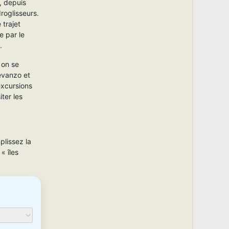
, depuis
roglisseurs.
trajet
e par le
.
 on se
Levanzo et
excursions
ter les
plissez la
« îles