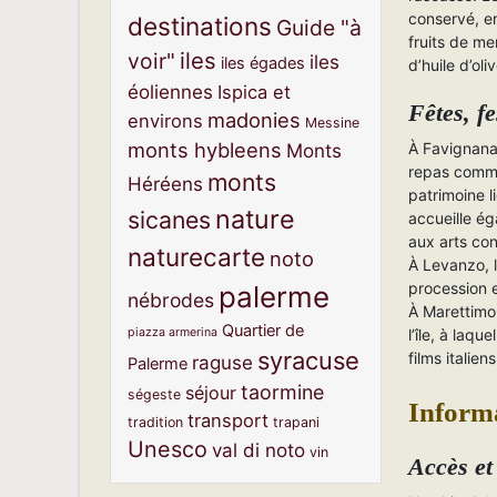
conservé, en
destinations
Guide "à
fruits de me
iles
voir"
iles
iles égades
d’huile d’ol
éoliennes
Ispica et
Fêtes, fe
madonies
environs
Messine
monts hybleens
Monts
À Favignana
repas commu
monts
Héréens
patrimoine l
nature
sicanes
accueille ég
aux arts co
naturecarte
noto
À Levanzo, 
procession e
palerme
nébrodes
À Marettimo
Quartier de
piazza armerina
l’île, à laque
syracuse
films italie
raguse
Palerme
taormine
séjour
ségeste
Informa
transport
tradition
trapani
Unesco
val di noto
vin
Accès et