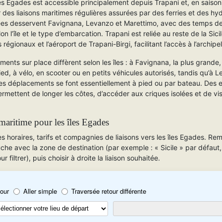
es Égades est accessible principalement depuis Trapani et, en saison
 des liaisons maritimes régulières assurées par des ferries et des hyd
ées desservent Favignana, Levanzo et Marettimo, avec des temps de 
on l’île et le type d’embarcation. Trapani est reliée au reste de la Sicil
s régionaux et l’aéroport de Trapani-Birgi, facilitant l’accès à l’archipel
ents sur place diffèrent selon les îles : à Favignana, la plus grande,
ed, à vélo, en scooter ou en petits véhicules autorisés, tandis qu’à 
les déplacements se font essentiellement à pied ou par bateau. Des 
rmettent de longer les côtes, d’accéder aux criques isolées et de visi
maritime pour les îles Egades
 horaires, tarifs et compagnies de liaisons vers les îles Egades. Rem
he avec la zone de destination (par exemple : « Sicile » par défaut, 
 filtrer), puis choisir à droite la liaison souhaitée.