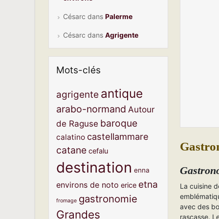
Césarc
dans
Palerme
Césarc
dans
Agrigente
Mots-clés
antique
agrigente
arabo-normand
Autour
baroque
de Raguse
castellammare
calatino
Gastron
catane
cefalu
destination
Gastron
enna
etna
environs de noto
erice
La cuisine d
emblématiqu
gastronomie
fromage
avec des bo
Grandes
rascasse. Le