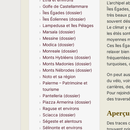
L’archipel a
Golfe de Castellammare
Îles Égades
Îles Égades (dossier)
très beaux 
Îles Éoliennes (dossier)
souvent dés
Lampedusa et îles Pélages
Le climat y 
Marsala (dossier)
les étés son
Messine (dossier)
moyennes ma
Modica (dossier)
Ces îles Éga
Monreale (dossier)
relaxer bien
Monts Hybléens (dossier)
fréquentées.
turquoises, 
Monts Madonies (dossier)
Monts Nébrodes (dossier)
On peut aus
Noto et sa région
du vélo, voi
Palerme – Patrimoine et
carrières, d
tourisme
Pour rejoind
Pantelleria (dossier)
des traversé
Piazza Armerina (dossier)
Raguse et environs
Aperçu 
Sciacca (dossier)
Ségeste et alentours
Des traces 
Sélinonte et environs
trouvent pr