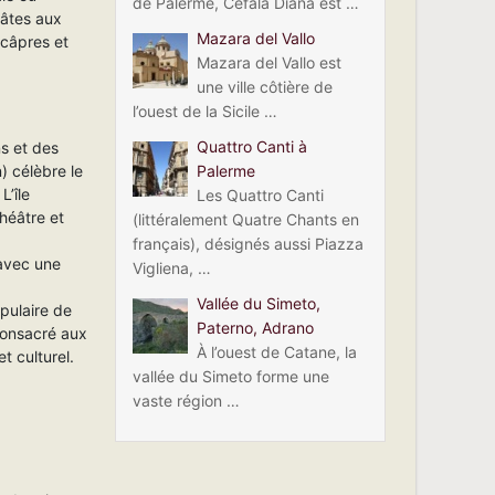
de Palerme, Cefalà Diana est …
pâtes aux
Mazara del Vallo
 câpres et
Mazara del Vallo est
une ville côtière de
l’ouest de la Sicile …
Quattro Canti à
s et des
Palerme
) célèbre le
L’île
Les Quattro Canti
héâtre et
(littéralement Quatre Chants en
français), désignés aussi Piazza
 avec une
Vigliena, …
Vallée du Simeto,
opulaire de
Paterno, Adrano
 consacré aux
À l’ouest de Catane, la
t culturel.
vallée du Simeto forme une
vaste région …