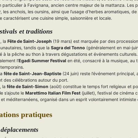
 particulier à Favignana, ancien centre majeur de la mattanza. Les 
r, les anchois, les oursins, ainsi que l’usage d’herbes aromatiques, de
ive caractérisent une cuisine simple, saisonnière et locale.
stivals et traditions
, la
Fête de Saint-Joseph
(19 mars) est marquée par des procession
nautaires, tandis que la
Sagra del Tonno
(généralement en mai-juin
ié à la pêche au thon à travers dégustations et événements culturels. 
alement l’
Egadi Summer Festival
en été, consacré à la musique, au t
ntemporains.
la
fête de Saint-Jean-Baptiste
(24 juin) reste l’événement principal,
t des célébrations autour du port.
, la
fête de Saint-Simon
(août) constitue le temps fort religieux et p
lle s’ajoute le
Marettimo Italian Film Fest
(juillet), festival de cinéma
ns et méditerranéens, organisé dans un esprit volontairement intimiste e
tions pratiques
 déplacements