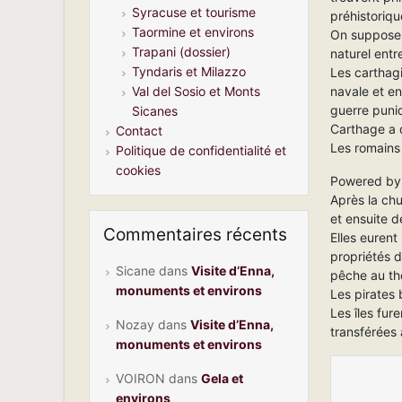
Syracuse et tourisme
préhistoriq
Taormine et environs
On suppose 
Trapani (dossier)
naturel entre
Tyndaris et Milazzo
Les carthagi
navale et e
Val del Sosio et Monts
guerre puni
Sicanes
Carthage a 
Contact
Les romains 
Politique de confidentialité et
cookies
Powered b
Après la chu
et ensuite d
Commentaires récents
Elles eurent
propriétés 
Sicane
dans
Visite d’Enna,
pêche au th
monuments et environs
Les pirates 
Les îles fu
Nozay
dans
Visite d’Enna,
transférées à
monuments et environs
VOIRON
dans
Gela et
environs