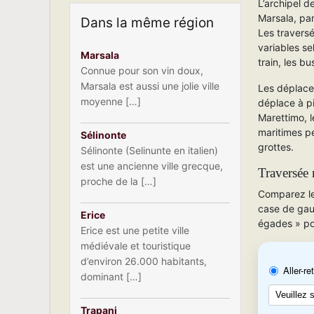
L’archipel d
Marsala, par
Dans la même région
Les travers
variables sel
Marsala
train, les bu
Connue pour son vin doux,
Marsala est aussi une jolie ville
Les déplacem
moyenne […]
déplace à pi
Marettimo, 
maritimes pe
Sélinonte
grottes.
Sélinonte (Selinunte en italien)
est une ancienne ville grecque,
Traversée 
proche de la […]
Comparez les
case de gauc
Erice
égades » pour
Erice est une petite ville
médiévale et touristique
d’environ 26.000 habitants,
dominant […]
Trapani