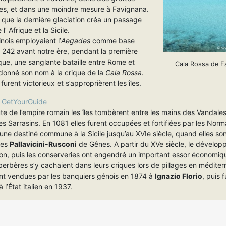
ues, et dans une moindre mesure à Favignana.
que la dernière glaciation créa un passage
 l’ Afrique et la Sicile.
nois employaient l’
Aegades
comme base
n 242 avant notre ère, pendant la première
que, une sanglante bataille entre Rome et
Cala Rossa de F
donné son nom à la crique de la
Cala Rossa
.
furent victorieux et s’approprièrent les îles.
y
GetYourGuide
te de l’empire romain les îles tombèrent entre les mains des Vandale
es Sarrasins. En 1081 elles furent occupées et fortifiées par les Nor
 une destiné commune à la Sicile jusqu’au XVIe siècle, quand elles s
des
Pallavicini-Rusconi
de Gênes. A partir du XVe siècle, le dévelop
on, puis les conserveries ont engendré un important essor économiq
berbères s’y cachaient dans leurs criques lors de pillages en méditer
rent vendues par les banquiers génois en 1874 à
Ignazio Florio
, puis 
 l’État italien en 1937.