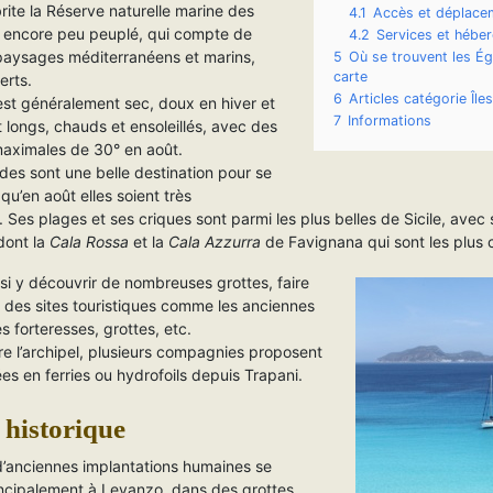
brite la Réserve naturelle marine des
4.1
Accès et déplace
, encore peu peuplé, qui compte de
4.2
Services et hébe
paysages méditerranéens et marins,
5
Où se trouvent les Ég
carte
erts.
6
Articles catégorie Îl
est généralement sec, doux en hiver et
7
Informations
t longs, chauds et ensoleillés, avec des
ximales de 30° en août.
des sont une belle destination pour se
 qu’en août elles soient très
 Ses plages et ses criques sont parmi les plus belles de Sicile, avec
dont la
Cala Rossa
et la
Cala Azzurra
de Favignana qui sont les plus 
si y découvrir de nombreuses grottes, faire
r des sites touristiques comme les anciennes
es forteresses, grottes, etc.
re l’archipel, plusieurs compagnies proposent
es en ferries ou hydrofoils depuis Trapani.
historique
d’anciennes implantations humaines se
incipalement à Levanzo, dans des grottes