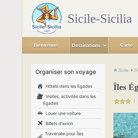
Skip to main content
Sicile-Sicilia
Bienvenue
Carte
Destinations
D
Sicile
Organiser son voyage
Îles É
Hôtels dans les Egades
Visites, activités dans les
|
Egades
Louer une voiture
Billets d'avion
Traversée pour Îles