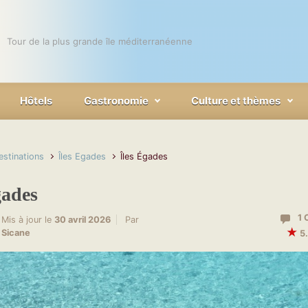
Tour de la plus grande île méditerranéenne
Hôtels
Gastronomie
Culture et thèmes
estinations
Îles Egades
Îles Égades
gades
1 
Mis à jour le
30 avril 2026
Par
★
Sicane
5.