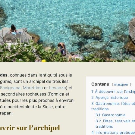
ades
, connues dans l’antiquité sous le
gates
, sont un archipel de trois îles
Contenu
masquer
(
Favignana
,
Marettimo
et
Levanzo
) et
1
Á découvrir sur l’archi
s secondaires rocheuses (Formica et
2
Aperçu historique
tuées pour les plus proches à environ
3
Gastronomie, fêtes e
ôte occidentale de la Sicile, entre
traditions
rapani.
3.1
Gastronomie
3.2
Fêtes, festivals e
vrir sur l’archipel
traditions
4
Informations pratique