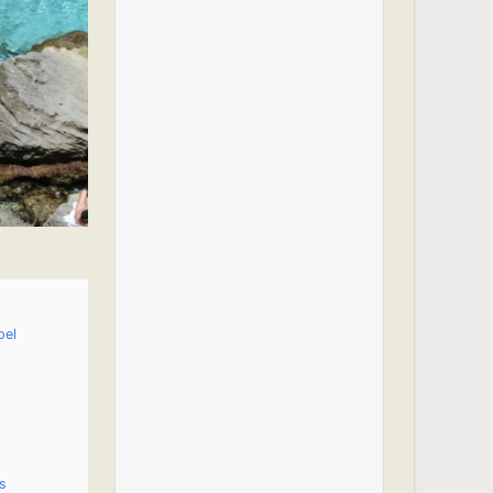
pel
t
t
s