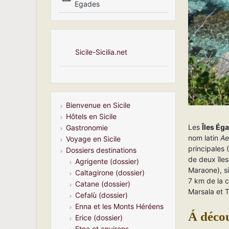
Egades
Sicile-Sicilia.net
Bienvenue en Sicile
Hôtels en Sicile
Les
Îles Ég
Gastronomie
nom latin
Ae
Voyage en Sicile
principales 
Dossiers destinations
de deux île
Agrigente (dossier)
Maraone), si
Caltagirone (dossier)
7 km de la c
Catane (dossier)
Marsala et T
Cefalù (dossier)
Enna et les Monts Héréens
Á décou
Erice (dossier)
Etna et environs