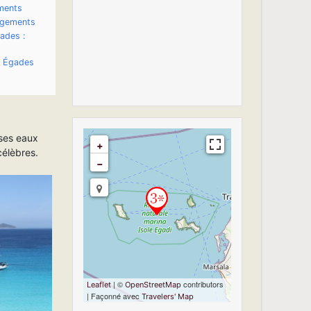
ments
rgements
ades :
es Égades
 ses eaux
+
célèbres.
−
Travelers' Map is
loading...
If you see this after
your page is
loaded completely,
leafletJS files are
missing.
| ©
contributors
Leaflet
OpenStreetMap
| Façonné avec
Travelers' Map