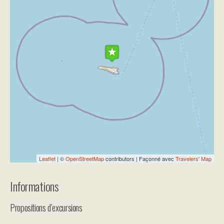
Travelers' Map is loading...
If you see this after your page is
loaded completely, leafletJS files are
missing.
Leaflet
| ©
OpenStreetMap
contributors | Façonné avec
Travelers' Map
Informations
Propositions d’excursions