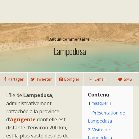
Aucun Commentaire
Lampedusa
Partager
Tweeter
Épingler
E-mail
SMS
Contenu
L’île de
Lampedusa
,
administrativement
masquer
rattachée à la province
1
Présentation de
d’
Agrigente
dont elle est
Lampedusa
distante d’environ 200 km,
2
Visite de
est la plus vaste des îles de
Lampedusa