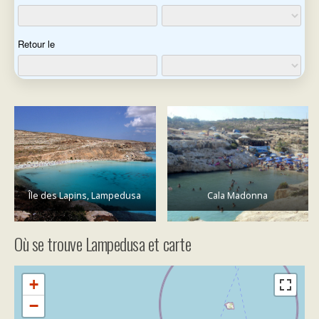
Île des Lapins, Lampedusa
Cala Madonna
Où se trouve Lampedusa et carte
+
−