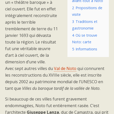
avant-tout à Noto
un « théâtre baroque » à
2
Propositions de
ciel ouvert. Elle fut en effet
visite
intégralement reconstruite
3
Traditions et
après le terrible
gastronomie
tremblement de terre du 11
janvier 1693 qui dévasta
4
Où se trouve
toute la région. Le résultat
Noto: carte
fut une véritable œuvre
5
Informations
d’art à ciel ouvert, de la
dimension d’une ville.
Avec sept autres villes du
Val de Noto
qui connurent
les reconstructions du XVIIIe siècle, elle est inscrite
depuis 2002 au patrimoine mondial de l’UNESCO en
tant que
Villes du baroque tardif de la vallée de Noto
.
Si beaucoup de ces villes furent gravement
endommagées, Noto fut entièrement rasée. C’est
l’architecte
Giuseppe Lanza
, duc de Camastra, qui prit