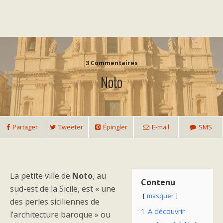
3 Commentaires
Noto
Partager
Tweeter
Épingler
E-mail
SMS
La petite ville de
Noto
, au
Contenu
sud-est de la Sicile, est « une
masquer
des perles siciliennes de
1
A découvrir
l’architecture baroque » ou