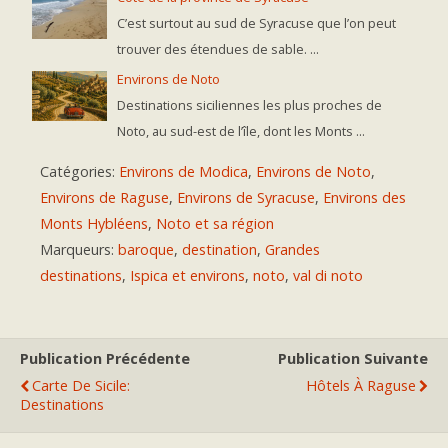
C’est surtout au sud de Syracuse que l’on peut
trouver des étendues de sable. ...
Environs de Noto
Destinations siciliennes les plus proches de
Noto, au sud-est de l’île, dont les Monts ...
Catégories:
Environs de Modica
,
Environs de Noto
,
Environs de Raguse
,
Environs de Syracuse
,
Environs des
Monts Hybléens
,
Noto et sa région
Marqueurs:
baroque
,
destination
,
Grandes
destinations
,
Ispica et environs
,
noto
,
val di noto
Publication Précédente
Publication Suivante
Carte De Sicile:
Hôtels À Raguse
Destinations