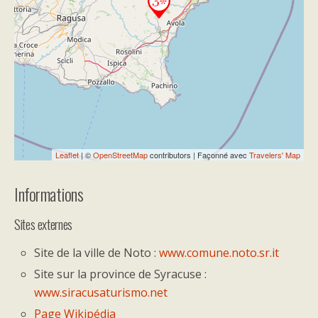
If you see this after your page is
loaded completely, leafletJS files are
missing.
Leaflet
| ©
OpenStreetMap
contributors | Façonné avec
Travelers' Map
Informations
Sites externes
Site de la ville de Noto :
www.comune.noto.sr.it
Site sur la province de Syracuse :
www.siracusaturismo.net
Page Wikipédia