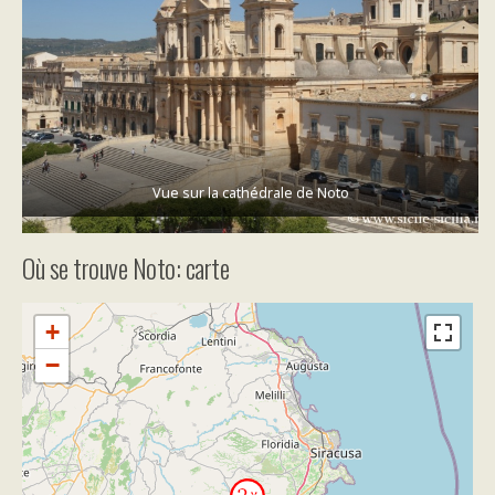
Vue sur la cathédrale de Noto
Où se trouve Noto: carte
+
−
Travelers' Map is loading...