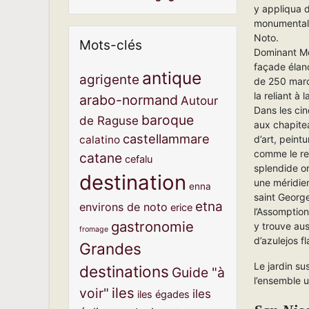
y appliqua d
monumentalit
Noto.
Mots-clés
Dominant Mo
façade élan
antique
agrigente
de 250 marc
la reliant à l
arabo-normand
Autour
Dans les cin
baroque
de Raguse
aux chapite
castellammare
d’art, peint
calatino
comme le rel
catane
cefalu
splendide or
destination
une méridienn
enna
saint George
etna
environs de noto
erice
l’Assomption
gastronomie
y trouve aus
fromage
d’azulejos f
Grandes
Le jardin su
destinations
Guide "à
l’ensemble u
iles
voir"
iles
iles égades