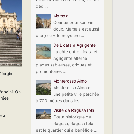
des …
Marsala
Connue pour son vin
doux, Marsala est aussi
une jolie ville moyenne …
De Licata à Agrigente
La côte entre Licata et
Agrigente alterne
plages sableuses, criques et
promontoires …
Giorgio
Monterosso Almo
Monterosso Almo est
Mancini. On
une petite ville perchée
orées
à 700 mètres dans les …
Visite de Ragusa Ibla
e à
Cœur historique de
Raguse, Ragusa Ibla
est le quartier qui a bénéficié …