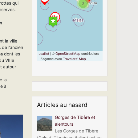
rottes qui
2
loaded completely,
éserves.
leafletJS files are
missing.
e
 la ville
 de l’ancien
| ©
contributors
ca
dont les
Leaflet
OpenStreetMap
| Façonné avec
Travelers' Map
du VIIIe
et autour
e la
ge à
Articles au hasard
Gorges de Tibère et
alentours
Les Gorges de Tibère
(Gole di Tiberio en italien) est un