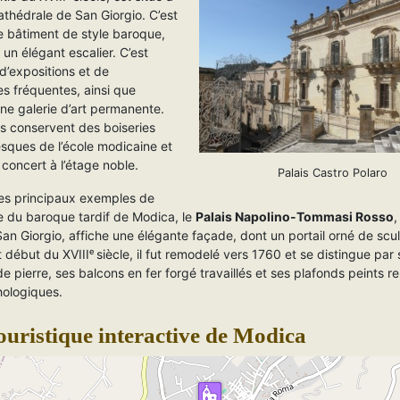
athédrale de San Giorgio. C’est
e bâtiment de style baroque,
r un élégant escalier. C’est
 d’expositions et de
s fréquentes, ainsi que
 une galerie d’art permanente.
rs conservent des boiseries
resques de l’école modicaine et
 concert à l’étage noble.
Palais Castro Polaro
es principaux exemples de
re du baroque tardif de Modica, le
Palais Napolino-Tommasi Rosso
,
an Giorgio, affiche une élégante façade, dont un portail orné de scu
 début du XVIIIᵉ siècle, il fut remodelé vers 1760 et se distingue par
 pierre, ses balcons en fer forgé travaillés et ses plafonds peints r
hologiques.
ouristique interactive de Modica