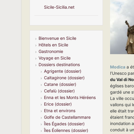
Sicile-Sicilia.net
Bienvenue en Sicile
Hôtels en Sicile
Gastronomie
Voyage en Sicile
Dossiers destinations
Modica
a ét
Agrigente (dossier)
l’Unesco pa
Caltagirone (dossier)
du Val di N
Catane (dossier)
églises baro
Cefalù (dossier)
gardé une st
Enna et les Monts Héréens
La ville occ
Erice (dossier)
vallons qui l
Etna et environs
elle était t
étaient fran
Golfe de Castellammare
inondation 
Îles Égades (dossier)
conduit à u
Îles Éoliennes (dossier)