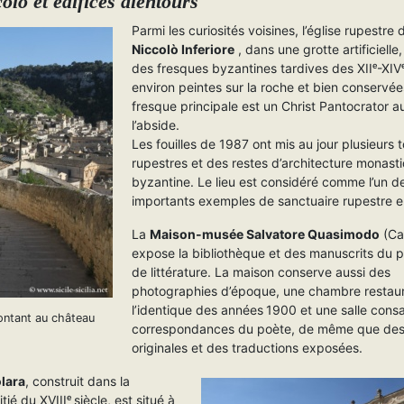
olò et édifices alentours
Parmi les curiosités voisines, l’église rupestre
Niccolò Inferiore
, dans une grotte artificielle
des fresques byzantines tardives des XIIᵉ-XIVᵉ
environ peintes sur la roche et bien conservée
fresque principale est un Christ Pantocrator a
l’abside.
Les fouilles de 1987 ont mis au jour plusieurs
rupestres et des restes d’architecture monast
byzantine. Le lieu est considéré comme l’un d
importants exemples de sanctuaire rupestre en
La
Maison-musée Salvatore Quasimodo
(Ca
expose la bibliothèque et des manuscrits du p
de littérature. La maison conserve aussi des
photographies d’époque, une chambre restau
l’identique des années 1900 et une salle cons
ontant au château
correspondances du poète, de même que des 
originales et des traductions exposées.
olara
, construit dans la
ié du XVIIIᵉ siècle, est situé à