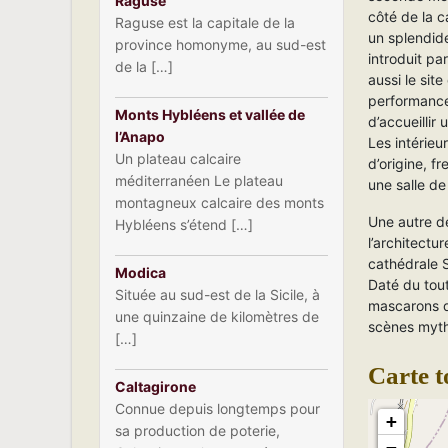
Raguse
côté de la c
Raguse est la capitale de la
un splendid
province homonyme, au sud-est
introduit pa
de la […]
aussi le site
performance
Monts Hybléens et vallée de
d’accueillir
l’Anapo
Les intérieu
Un plateau calcaire
d’origine, f
méditerranéen Le plateau
une salle de
montagneux calcaire des monts
Une autre d
Hybléens s’étend […]
l’architectu
cathédrale S
Modica
Daté du tout
Située au sud-est de la Sicile, à
mascarons de
une quinzaine de kilomètres de
scènes myt
[…]
Carte t
Caltagirone
Connue depuis longtemps pour
+
sa production de poterie,
−