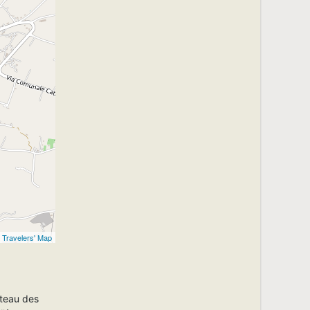
c
Travelers' Map
âteau des