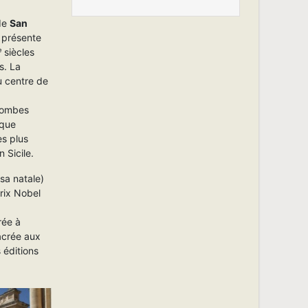
 de
San
, présente
 siècles
s. La
u centre de
 tombes
ique
es plus
 Sicile.
sa natale)
rix Nobel
rée à
acrée aux
éditions