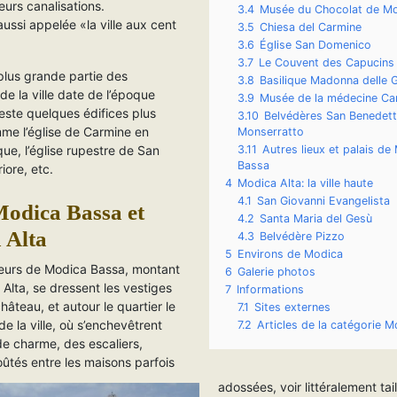
leurs canalisations.
3.4
Musée du Chocolat de M
ussi appelée «la ville aux cent
3.5
Chiesa del Carmine
3.6
Église San Domenico
3.7
Le Couvent des Capucins
plus grande partie des
3.8
Basilique Madonna delle 
e la ville date de l’époque
3.9
Musée de la médecine Ca
reste quelques édifices plus
3.10
Belvédères San Benedett
me l’église de Carmine en
Monserratto
que, l’église rupestre de San
3.11
Autres lieux et palais de
Bassa
iore, etc.
4
Modica Alta: la ville haute
4.1
San Giovanni Evangelista
Modica Bassa et
4.2
Santa Maria del Gesù
 Alta
4.3
Belvédère Pizzo
5
Environs de Modica
teurs de Modica Bassa, montant
6
Galerie photos
Alta, se dressent les vestiges
7
Informations
château, et autour le quartier le
7.1
Sites externes
de la ville, où s’enchevêtrent
7.2
Articles de la catégorie M
de charme, des escaliers,
ûtés entre les maisons parfois
adossées, voir littéralement tai