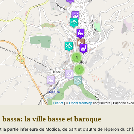
Travelers' Map is loading...
If you see this after your page is loaded completely,
leafletJS files are missing.
5
2
Leaflet
| ©
OpenStreetMap
contributors | Façonné ave
bassa: la ville basse et baroque
t la partie inférieure de Modica, de part et d’autre de l’éperon du ch