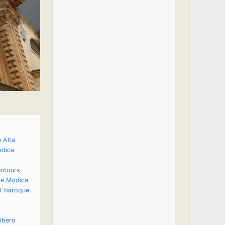
 Alta
odica
entours
 de Modica
et baroque
ibero