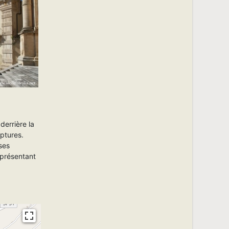
 derrière la
lptures.
 ses
eprésentant