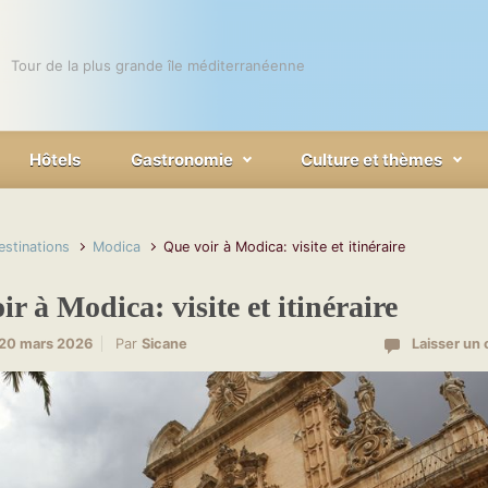
Tour de la plus grande île méditerranéenne
Hôtels
Gastronomie
Culture et thèmes
estinations
Modica
Que voir à Modica: visite et itinéraire
r à Modica: visite et itinéraire
20 mars 2026
Par
Sicane
Laisser un