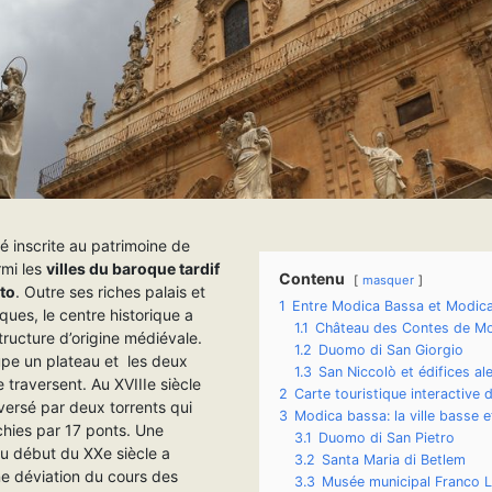
é inscrite au patrimoine de
rmi les
villes du baroque tardif
Contenu
masquer
oto
. Outre ses riches palais et
1
Entre Modica Bassa et Modica
ques, le centre historique a
1.1
Château des Contes de M
ructure d’origine médiévale.
1.2
Duomo di San Giorgio
upe un plateau et les deux
1.3
San Niccolò et édifices al
e traversent. Au XVIIIe siècle
2
Carte touristique interactive
raversé par deux torrents qui
3
Modica bassa: la ville basse 
chies par 17 ponts. Une
3.1
Duomo di San Pietro
au début du XXe siècle a
3.2
Santa Maria di Betlem
ne déviation du cours des
3.3
Musée municipal Franco L