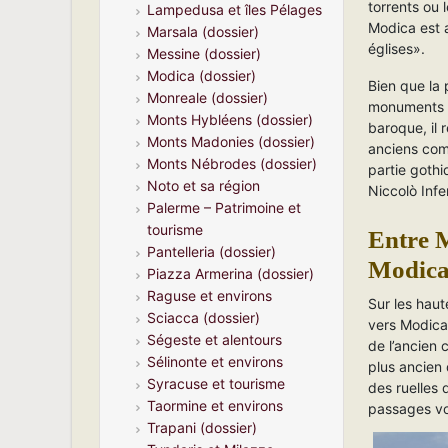
torrents ou 
Lampedusa et îles Pélages
Modica est a
Marsala (dossier)
églises».
Messine (dossier)
Modica (dossier)
Bien que la 
Monreale (dossier)
monuments d
Monts Hybléens (dossier)
baroque, il 
Monts Madonies (dossier)
anciens com
Monts Nébrodes (dossier)
partie gothi
Noto et sa région
Niccolò Infer
Palerme – Patrimoine et
tourisme
Entre 
Pantelleria (dossier)
Modica
Piazza Armerina (dossier)
Raguse et environs
Sur les hau
Sciacca (dossier)
vers Modica 
Ségeste et alentours
de l’ancien 
Sélinonte et environs
plus ancien 
Syracuse et tourisme
des ruelles 
Taormine et environs
passages vo
Trapani (dossier)