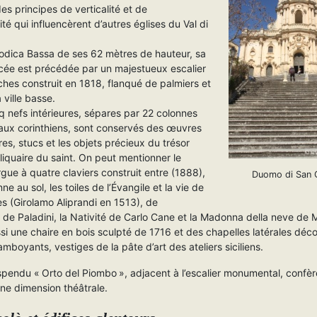
es principes de verticalité et de
é qui influencèrent d’autres églises du Val di
dica Bassa de ses 62 mètres de hauteur, sa
cée est précédée par un majestueux escalier
hes construit en 1818, flanqué de palmiers et
a ville basse.
q nefs intérieures, sépares par 22 colonnes
aux corinthiens, sont conservés des œuvres
ures, stucs et les objets précieux du trésor
iquaire du saint. On peut mentionner le
gue à quatre claviers construit entre (1888),
Duomo di San 
e au sol, les toiles de l’Évangile et la vie de
s (Girolamo Aliprandi en 1513), de
 de Paladini, la Nativité de Carlo Cane et la Madonna della neve de 
si une chaire en bois sculpté de 1716 et des chapelles latérales déc
lamboyants, vestiges de la pâte d’art des ateliers siciliens.
spendu « Orto del Piombo », adjacent à l’escalier monumental, confèr
ne dimension théâtrale.