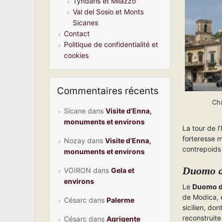
Tyndaris et Milazzo
Val del Sosio et Monts
Sicanes
Contact
Politique de confidentialité et
cookies
Commentaires récents
Ch
Sicane
dans
Visite d’Enna,
monuments et environs
La tour de l
forteresse m
Nozay
dans
Visite d’Enna,
contrepoids 
monuments et environs
Duomo d
VOIRON
dans
Gela et
environs
Le
Duomo d
de Modica, 
Césarc
dans
Palerme
sicilien, do
reconstruite
Césarc
dans
Agrigente