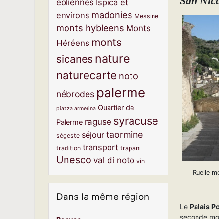
San Nicc
éoliennes
Ispica et
madonies
environs
Messine
monts hybleens
Monts
monts
Héréens
nature
sicanes
naturecarte
noto
palerme
nébrodes
Quartier de
piazza armerina
syracuse
raguse
Palerme
taormine
séjour
ségeste
transport
tradition
trapani
Unesco
val di noto
vin
Ruelle m
Dans la même région
Le
Palais P
seconde moit