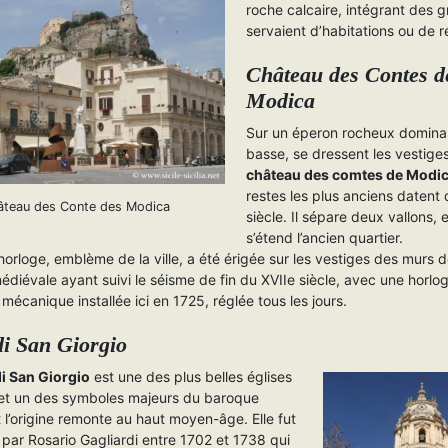
roche calcaire, intégrant des g
servaient d’habitations ou de r
Château des Contes d
Modica
Sur un éperon rocheux dominant
basse, se dressent les vestiges
château des comtes de Modi
restes les plus anciens datent 
âteau des Conte des Modica
siècle. Il sépare deux vallons, 
s’étend l’ancien quartier.
’horloge, emblème de la ville, a été érigée sur les vestiges des murs d
édiévale ayant suivi le séisme de fin du XVIIe siècle, avec une horlo
mécanique installée ici en 1725, réglée tous les jours.
i San Giorgio
i San Giorgio
est une des plus belles églises
et un des symboles majeurs du baroque
nt l’origine remonte au haut moyen-âge. Elle fut
 par Rosario Gagliardi entre 1702 et 1738 qui