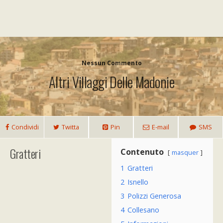
Nessun Commento
Altri Villaggi Delle Madonie
Condividi
Twitta
Pin
E-mail
SMS
Gratteri
Contenuto
masquer
1
Gratteri
2
Isnello
3
Polizzi Generosa
4
Collesano