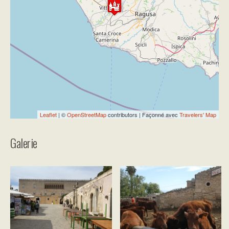
Travelers' Map is loading...
If you see this after your page is
loaded completely, leafletJS files are
missing.
Leaflet
| ©
OpenStreetMap
contributors | Façonné avec
Travelers' Map
Galerie