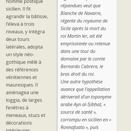
homme politique
répandues veut que
sicilien. Il fit
Blanche de Navarre,
agrandir la bâtisse,
régente du royaume de
l’éleva à trois
Sicile après la mort du
niveaux, y intégra
roi Martin Ier, ait été
deux tours
emprisonnée ou retenue
latérales, adopta
dans une tour du
un style néo-
domaine par le comte
gothique mêlé à
Bernardo Cabrera, le
des références
bras droit du roi.
vénitiennes et
Une autre hypothèse
mauresques. Il
avance que l’appellation
aménagea une
dériverait d’un toponyme
loggia, de larges
arabe Ayn al-Ṣiḥḥat, «
fenêtres à
source de santé »,
meneaux, stucs et
corrompu en sicilien en «
décorations
Ronnafuata », puis
intérieures