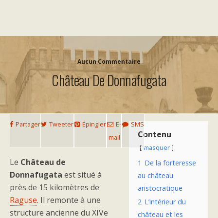
Aucun Commentaire
Château De Donnafugata
Partager
Tweeter
Épingler
E-
SMS
Contenu
mail
masquer
Le
Château de
1
De la forteresse
Donnafugata
est situé à
au château
près de 15 kilomètres de
aristocratique
Raguse
. Il remonte à une
2
L’intérieur du
structure ancienne du XIVe
château et les