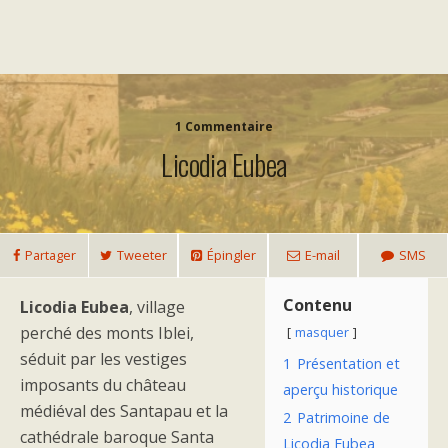
1 Commentaire
Licodia Eubea
Partager
Tweeter
Épingler
E-mail
SMS
Contenu
Licodia Eubea
, village
perché des monts Iblei,
masquer
séduit par les vestiges
1
Présentation et
imposants du château
aperçu historique
médiéval des Santapau et la
2
Patrimoine de
cathédrale baroque Santa
Licodia Eubea