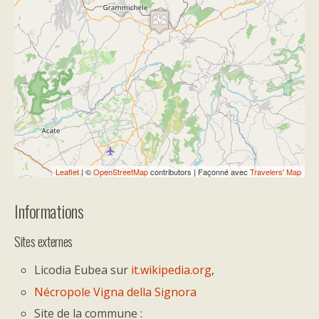
Travelers' Map is loading...
If you see this after your page is
loaded completely, leafletJS files are
missing.
Leaflet
| ©
OpenStreetMap
contributors | Façonné avec
Travelers' Map
Informations
Sites externes
Licodia Eubea sur
it.wikipedia.org
,
Nécropole Vigna della Signora
Site de la commune :