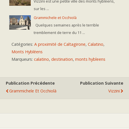
Vizzini est une petite ville des monts hybléens,
sur les ...
Grammichele et Occhiolà
Quelques semaines après le terrible
tremblement de terre du 11 ...
Catégories:
A proximité de Caltagirone
,
Calatino
,
Monts Hybléens
Marqueurs:
calatino
,
destination
,
monts hybleens
Publication Précédente
Publication Suivante
Grammichele Et Occhiolà
Vizzini