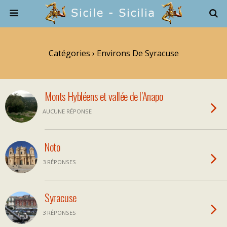
Catégories ›
Environs De Syracuse
Monts Hybléens et vallée de l’Anapo
AUCUNE RÉPONSE
Noto
3 RÉPONSES
Syracuse
3 RÉPONSES