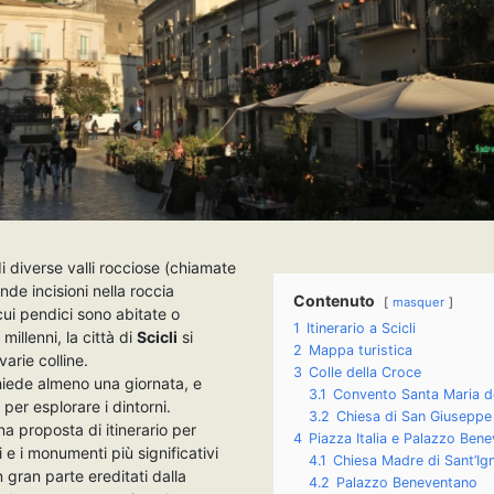
di diverse valli rocciose (chiamate
onde incisioni nella roccia
Contenuto
masquer
cui pendici sono abitate o
1
Itinerario a Scicli
 millenni, la città di
Scicli
si
2
Mappa turistica
varie colline.
3
Colle della Croce
chiede almeno una giornata, e
3.1
Convento Santa Maria d
 per esplorare i dintorni.
3.2
Chiesa di San Giuseppe
na proposta di itinerario per
4
Piazza Italia e Palazzo Ben
ti e i monumenti più significativi
4.1
Chiesa Madre di Sant’Ig
in gran parte ereditati dalla
4.2
Palazzo Beneventano