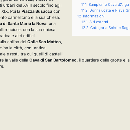
11.1
Sampieri e Cava d’Aliga
i urbani del XVIII secolo fino agli
11.2
Donnalucata e Playa G
l XIX. Poi la
Piazza Busacca
con
12
Informazioni
ento carmelitano e la sua chiesa.
12.1
Siti esterni
 di Santa Maria la Nova
, una
12.2
Categoria Scicli e Rag
alli rocciose, con la sua chiesa
tica e altri edifici.
ulla collina del
Colle San Matteo
,
ina la città, con l’antica
le e resti, tra cui quelli di castelli.
re la valle della
Cava di San Bartolomeo
, il quartiere delle grotte e l
re.