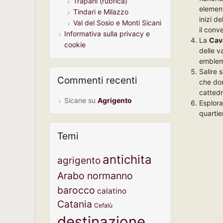
Trapani (rubrica)
element
Tindari e Milazzo
inizi de
Val del Sosio e Monti Sicani
il conv
Informativa sulla privacy e
La
Cava
cookie
delle v
emblema
Salire s
Commenti recenti
che dom
cattedra
Sicane
su
Agrigento
Esplora
quartie
Temi
antichita
agrigento
Arabo normanno
barocco
calatino
Catania
Cefalù
destinazione