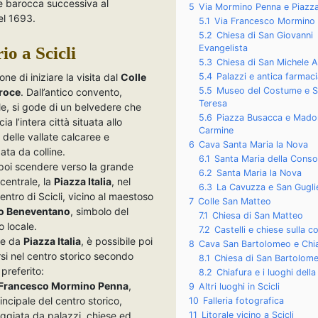
e barocca successiva al
5
Via Mormino Penna e Piazz
el 1693.
5.1
Via Francesco Mormino
5.2
Chiesa di San Giovanni
Evangelista
io a Scicli
5.3
Chiesa di San Michele 
one di iniziare la visita dal
Colle
5.4
Palazzi e antica farmac
5.5
Museo del Costume e S
Croce
. Dall’antico convento,
Teresa
ile, si gode di un belvedere che
5.6
Piazza Busacca e Mado
a l’intera città situata allo
Carmine
delle vallate calcaree e
6
Cava Santa Maria la Nova
ata da colline.
6.1
Santa Maria della Conso
poi scendere verso la grande
6.2
Santa Maria la Nova
centrale, la
Piazza Italia
, nel
6.3
La Cavuzza e San Gugl
entro di Scicli, vicino al maestoso
7
Colle San Matteo
o Beneventano
, simbolo del
7.1
Chiesa di San Matteo
 locale.
7.2
Castelli e chiese sulla co
re da
Piazza Italia
, è possibile poi
8
Cava San Bartolomeo e Chi
i nel centro storico secondo
8.1
Chiesa di San Bartolom
 preferito:
8.2
Chiafura e i luoghi dell
 Francesco Mormino Penna
,
9
Altri luoghi in Scicli
incipale del centro storico,
10
Falleria fotografica
ggiata da palazzi, chiese ed
11
Litorale vicino a Scicli