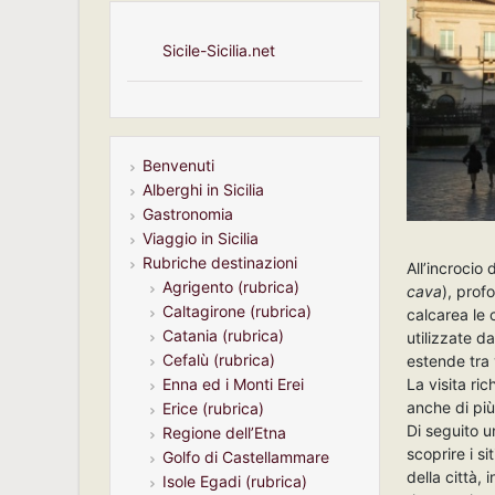
Sicile-Sicilia.net
Benvenuti
Alberghi in Sicilia
Gastronomia
Viaggio in Sicilia
Rubriche destinazioni
All’incrocio 
Agrigento (rubrica)
cava
), prof
Caltagirone (rubrica)
calcarea le 
Catania (rubrica)
utilizzate da
Cefalù (rubrica)
estende tra 
La visita ri
Enna ed i Monti Erei
anche di più
Erice (rubrica)
Di seguito u
Regione dell’Etna
scoprire i si
Golfo di Castellammare
della città, 
Isole Egadi (rubrica)