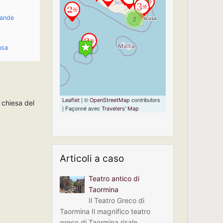
If you see this after
your page is
rande
2
loaded completely,
leafletJS files are
missing.
usa
| ©
contributors
Leaflet
OpenStreetMap
a chiesa del
| Façonné avec
Travelers' Map
Articoli a caso
Teatro antico di
Taormina
Il Teatro Greco di
Taormina Il magnifico teatro
greco di Taormina risale …