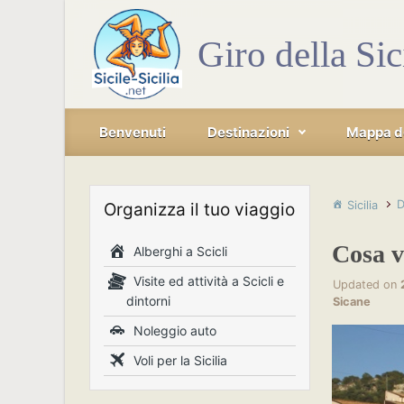
Skip to main content
Giro della Sic
Benvenuti
Destinazioni
Mappa del
D
Sicilia
Organizza il tuo viaggio
Cosa ve
Alberghi a Scicli
Visite ed attività a Scicli e
Updated on
dintorni
Sicane
Noleggio auto
Voli per la Sicilia