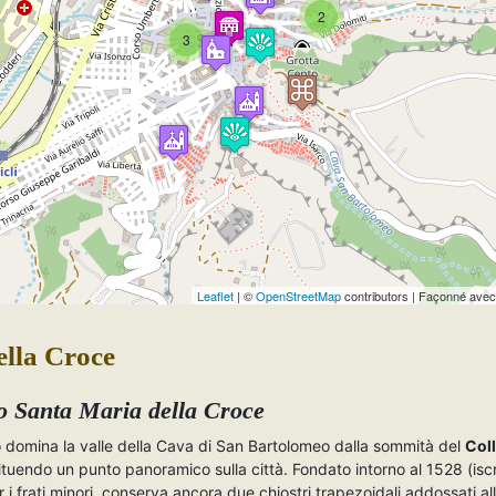
2
3
Travelers' Map is loading...
If you see this after your page is loaded completely,
leafletJS files are missing.
Leaflet
| ©
OpenStreetMap
contributors | Façonné ave
ella Croce
 Santa Maria della Croce
o domina la valle della Cava di San Bartolomeo dalla sommità del
Coll
tituendo un punto panoramico sulla città. Fondato intorno al 1528 (iscr
r i frati minori, conserva ancora due chiostri trapezoidali addossati al