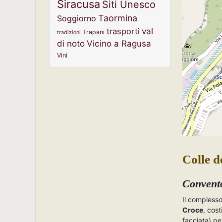
Siracusa
Siti Unesco
Taormina
Soggiorno
val
trasporti
Trapani
tradizioni
di noto
Vicino a Ragusa
Vini
Colle d
Convento
Il compless
Croce
, cos
facciata) pe