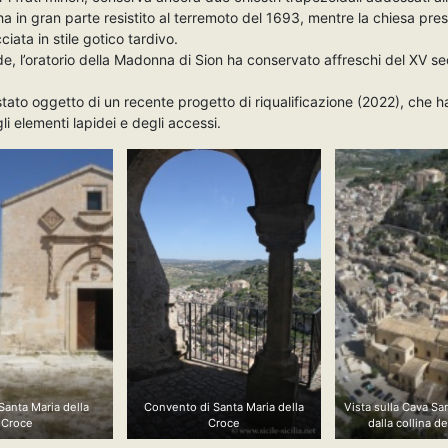
ha in gran parte resistito al terremoto del 1693, mentre la chiesa pre
iata in stile gotico tardivo.
ide, l’oratorio della Madonna di Sion ha conservato affreschi del XV se
stato oggetto di un recente progetto di riqualificazione (2022), che ha
li elementi lapidei e degli accessi.
Santa Maria della
Convento di Santa Maria della
Vista sulla Cava Sa
Croce
Croce
dalla collina d