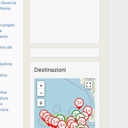
a Busacca
 Penna
Arcangelo
ia
anta
nna del
lazione
Destinazioni
ielmo
+
−
llina
afura
eo
a cava
2
Travelers' Map is
2
2
2
loading...