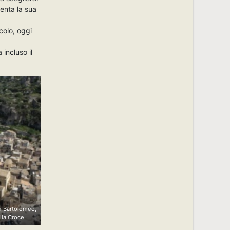
senta la sua
colo, oggi
 incluso il
n Bartolomeo,
ella Croce