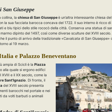
i San Giuseppe
a collina, la
chiesa di San Giuseppe
è un’altra interessante chiesa del
con la sua facciata barocca concava del 1722. Il suo interno è ricco di
ti e blu tipici dello stile rococò della città. Conserva una statua di sa
 marmo dipinto del 1497, così come diverse sculture del XVIII secolo
he il punto di arrivo della tradizionale «Cavalcata di San Giuseppe»
torno al 19 marzo.
Italia e Palazzo Beneventano
ù ampia di Scicli è la
Piazza
no alla quale si ergono edifici
 il XVIII e il XX secolo, come la
re Sant’Ignazio
. Di fronte, il
va
del XVIII secolo presenta
menti barocchi nel portale e nei
i da volti barbuti o animali