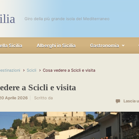
ilia
Giro della più grande isola del Mediterraneo
la Sicilia
Alberghi in Sicilia
Gastronomia
estinazioni
Scicli
Cosa vedere a Scicli e visita
dere a Scicli e visita
20 Aprile 2026
Scritto da
Lascia