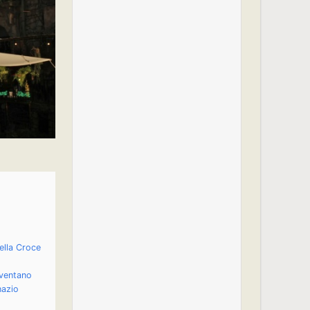
ella Croce
eventano
nazio