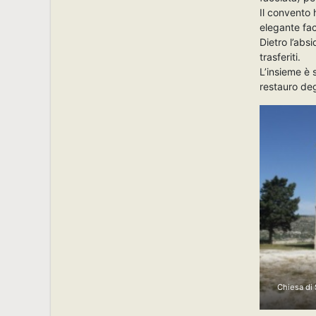
Il convento 
elegante facc
Dietro l’abs
trasferiti.
L’insieme è 
restauro deg
Chiesa di 