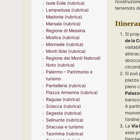
ricostruzion
Isole Eolie (rubrica)
terremoto d
Lampedusa (rubrica)
Madonie (rubrica)
Itinerar
Marsala (rubrica)
Regione di Messina
Si prop
Modica (rubrica)
de la 
Monreale (rubrica)
visitab
Monti Iblei (rubrica)
abbracci
Regione dei Monti Nebrodi
sbocco 
Noto (rubrica)
circond
Palermo – Patrimonio e
Si può 
turismo
piazza 
Pantelleria (rubrica)
pieno c
Piazza Armerina (rubrica)
Palazz
Ragusa (rubrica)
barocco
A parti
Sciacca (rubrica)
muovers
Segesta (rubrica)
l’ordine
Selinunte (rubrica)
La
Via
Siracusa e turismo
asse pr
Taormina (rubrica)
fianche