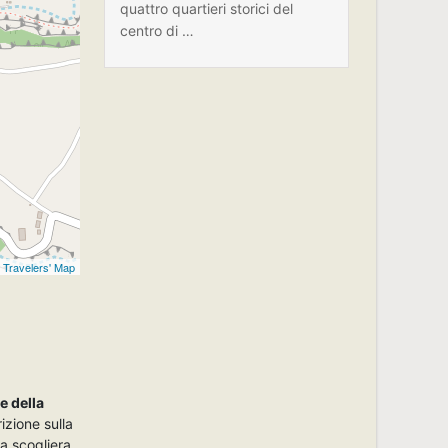
quattro quartieri storici del
centro di …
c
Travelers' Map
e della
izione sulla
la scogliera.