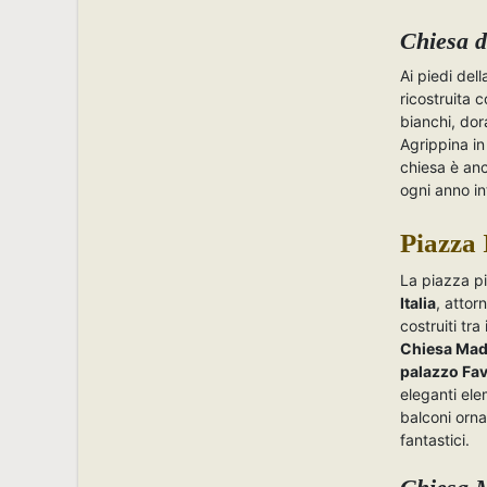
Chiesa d
Ai piedi dell
ricostruita 
bianchi, dora
Agrippina in
chiesa è anc
ogni anno in
Piazza 
La piazza pi
Italia
, attor
costruiti tra
Chiesa Mad
palazzo Fa
eleganti ele
balconi ornat
fantastici.