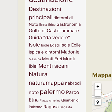
Destinazioni
principali
dintorni di
Noto
Gastronomia
Enna
Erice
Golfo di Castellammare
Guida "da vedere"
Isole
Isole Eolie
Isole Egadi
Madonie
Ispica e dintorni
Monti
Monti Erei
Messina
Monti sicani
Iblei
Natura
Mappa 
naturamappa
nebrodi
+
palermo
noto
Parco
−
Etna
Quartieri di
Piazza Armerina
Ragusa
Palermo
Segesta