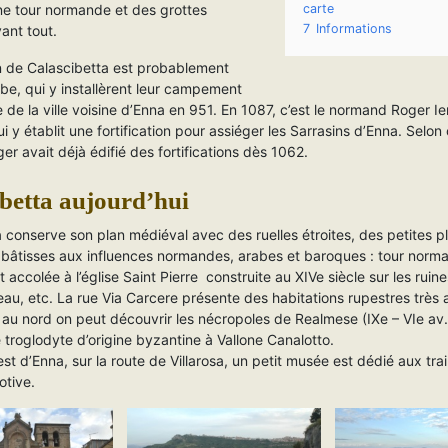
ne tour normande et des grottes
carte
7
Informations
vant tout.
n de Calascibetta est probablement
abe, qui y installèrent leur campement
e de la ville voisine d’Enna en 951. En 1087, c’est le normand Roger Ie
ui y établit une fortification pour assiéger les Sarrasins d’Enna. Selon
er avait déjà édifié des fortifications dès 1062.
betta aujourd’hui
 conserve son plan médiéval avec des ruelles étroites, des petites p
 bâtisses aux influences normandes, arabes et baroques : tour norm
t accolée à l’église Saint Pierre construite au XIVe siècle sur les ruin
au, etc. La rue Via Carcere présente des habitations rupestres très 
au nord on peut découvrir les nécropoles de Realmese (IXe – VIe av. J
e troglodyte d’origine byzantine à Vallone Canalotto.
est d’Enna, sur la route de Villarosa, un petit musée est dédié aux tr
otive.