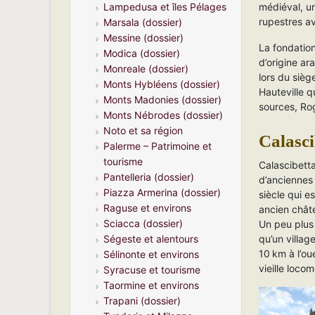
médiéval, u
Lampedusa et îles Pélages
rupestres a
Marsala (dossier)
Messine (dossier)
La fondatio
Modica (dossier)
d’origine ar
Monreale (dossier)
lors du sièg
Monts Hybléens (dossier)
Hauteville q
Monts Madonies (dossier)
sources, Rog
Monts Nébrodes (dossier)
Noto et sa région
Calasci
Palerme – Patrimoine et
tourisme
Calascibetta
Pantelleria (dossier)
d’anciennes
Piazza Armerina (dossier)
siècle qui es
Raguse et environs
ancien châte
Sciacca (dossier)
Un peu plus 
qu’un villag
Ségeste et alentours
10 km à l’ou
Sélinonte et environs
vieille locom
Syracuse et tourisme
Taormine et environs
Trapani (dossier)