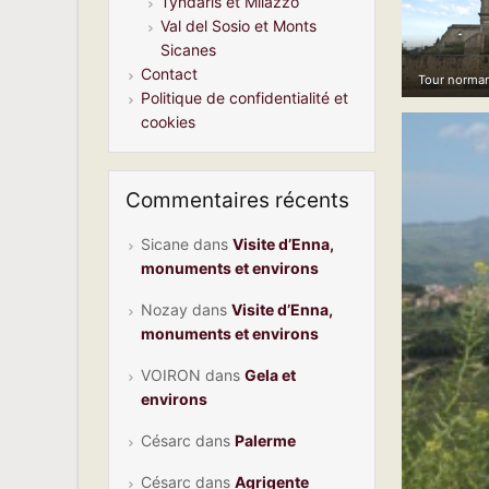
Tyndaris et Milazzo
Val del Sosio et Monts
Sicanes
Contact
Tour norman
Politique de confidentialité et
cookies
Commentaires récents
Sicane
dans
Visite d’Enna,
monuments et environs
Nozay
dans
Visite d’Enna,
monuments et environs
VOIRON
dans
Gela et
environs
Césarc
dans
Palerme
Césarc
dans
Agrigente