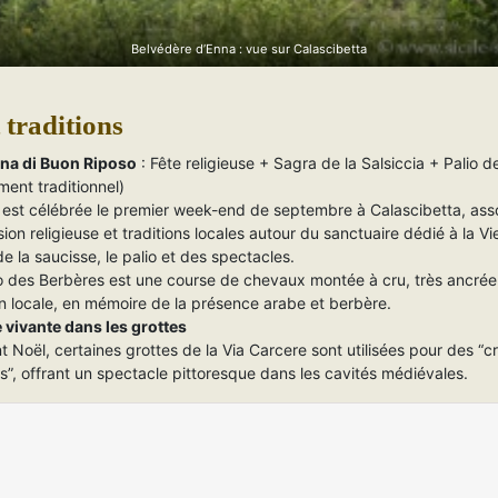
Belvédère d’Enna : vue sur Calascibetta
t traditions
a di Buon Riposo
: Fête religieuse + Sagra de la Salsiccia + Palio d
ent traditionnel)
 est célébrée le premier week-end de septembre à Calascibetta, ass
ion religieuse et traditions locales autour du sanctuaire dédié à la Vi
e la saucisse, le palio et des spectacles.
o des Berbères est une course de chevaux montée à cru, très ancrée
on locale, en mémoire de la présence arabe et berbère.
 vivante dans les grottes
 Noël, certaines grottes de la Via Carcere sont utilisées pour des “c
s”, offrant un spectacle pittoresque dans les cavités médiévales.