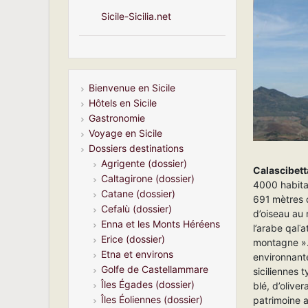
Sicile-Sicilia.net
Bienvenue en Sicile
Hôtels en Sicile
Gastronomie
Voyage en Sicile
Dossiers destinations
Agrigente (dossier)
Calascibett
Caltagirone (dossier)
4000 habita
Catane (dossier)
691 mètres d
Cefalù (dossier)
d’oiseau au
Enna et les Monts Héréens
l’arabe qalʿa
Erice (dossier)
montagne ». 
Etna et environs
environnante
Golfe de Castellammare
siciliennes
Îles Égades (dossier)
blé, d’olive
Îles Éoliennes (dossier)
patrimoine a