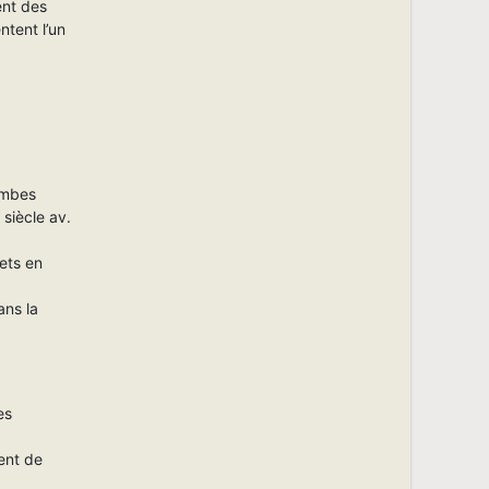
ent des
ntent l’un
ombes
siècle av.
ets en
ans la
es
ent de