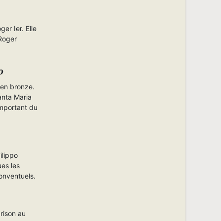
er Ier. Elle
 Roger
o
 en bronze.
Santa Maria
important du
ilippo
ues les
onventuels.
rison au