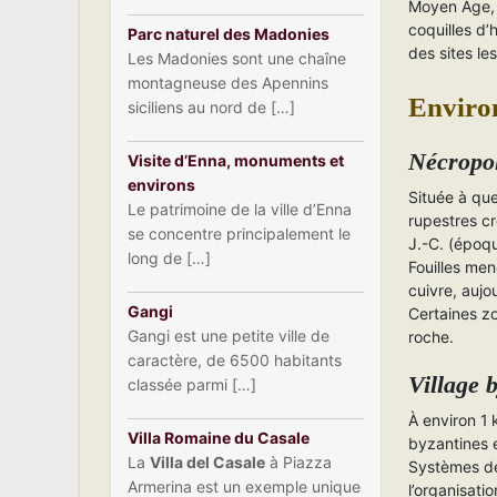
Moyen Âge, 
coquilles d’
Parc naturel des Madonies
des sites le
Les Madonies sont une chaîne
montagneuse des Apennins
Environ
siciliens au nord de […]
Nécropo
Visite d’Enna, monuments et
environs
Située à que
Le patrimoine de la ville d’Enna
rupestres cr
se concentre principalement le
J.-C. (époq
long de […]
Fouilles me
cuivre, auj
Gangi
Certaines zo
Gangi est une petite ville de
roche.
caractère, de 6500 habitants
Village 
classée parmi […]
À environ 1 
Villa Romaine du Casale
byzantines 
La
Villa del Casale
à Piazza
Systèmes de
Armerina est un exemple unique
l’organisati