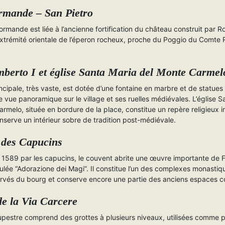
rmande – San Pietro
ormande est liée à l’ancienne fortification du château construit par Rog
’extrémité orientale de l’éperon rocheux, proche du Poggio du Comte
.
berto I et église Santa Maria del Monte Carmel
ncipale, très vaste, est dotée d’une fontaine en marbre et de statues
ne vue panoramique sur le village et ses ruelles médiévales. L’église 
rmelo, située en bordure de la place, constitue un repère religieux 
nserve un intérieur sobre de tradition post-médiévale.
 des Capucins
 1589 par les capucins, le couvent abrite une œuvre importante de F
itulée “Adorazione dei Magi”. Il constitue l’un des complexes monastiq
rvés du bourg et conserve encore une partie des anciens espaces c
de la Via Carcere
upestre comprend des grottes à plusieurs niveaux, utilisées comme p