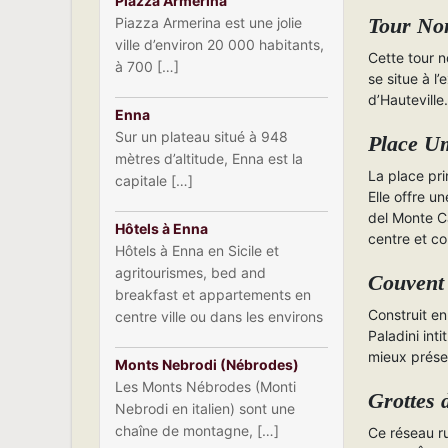
Piazza Armerina
Tour No
Piazza Armerina est une jolie
ville d’environ 20 000 habitants,
Cette tour n
à 700 […]
se situe à l
d’Hauteville
Enna
Sur un plateau situé à 948
Place Um
mètres d’altitude, Enna est la
La place pri
capitale […]
Elle offre u
del Monte Ca
Hôtels à Enna
centre et co
Hôtels à Enna en Sicile et
agritourismes, bed and
Couvent
breakfast et appartements en
Construit en
centre ville ou dans les environs
Paladini int
mieux prése
Monts Nebrodi (Nébrodes)
Les Monts Nébrodes (Monti
Grottes 
Nebrodi en italien) sont une
chaîne de montagne, […]
Ce réseau r