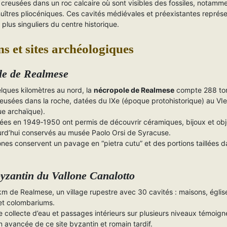
creusées dans un roc calcaire où sont visibles des fossiles, notamm
huîtres pliocéniques. Ces cavités médiévales et préexistantes représe
s plus singuliers du centre historique.
s et sites archéologiques
le de Realmese
lques kilomètres au nord, la
nécropole de Realmese
compte 288 t
eusées dans la roche, datées du IXe (époque protohistorique) au VIe 
ue archaïque).
nées en 1949‑1950 ont permis de découvrir céramiques, bijoux et obj
ourd’hui conservés au musée Paolo Orsi de Syracuse.
nes conservent un pavage en “pietra cutu” et des portions taillées d
byzantin du Vallone Canalotto
km de Realmese, un village rupestre avec 30 cavités : maisons, églis
et colombariums.
 collecte d’eau et passages intérieurs sur plusieurs niveaux témoign
on avancée de ce site byzantin et romain tardif.