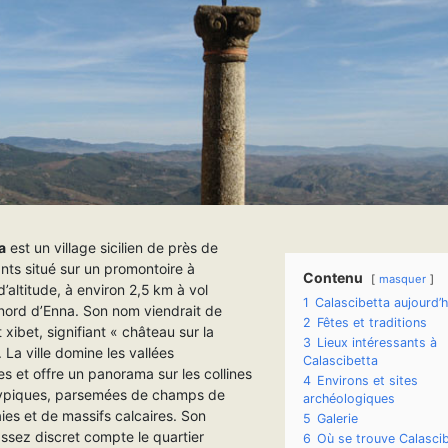
a
est un village sicilien de près de
nts situé sur un promontoire à
Contenu
masquer
’altitude, à environ 2,5 km à vol
1
Calascibetta aujourd’h
 nord d’Enna. Son nom viendrait de
2
Fêtes et traditions
t xibet, signifiant « château sur la
3
Lieux intéressants à
La ville domine les vallées
Calascibetta
s et offre un panorama sur les collines
4
Environs et sites
 typiques, parsemées de champs de
archéologiques
raies et de massifs calcaires. Son
5
Galerie
ssez discret compte le quartier
6
Où se trouve Calascib