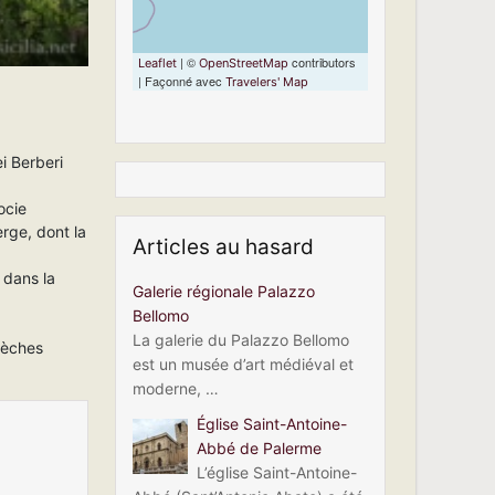
| ©
contributors
Leaflet
OpenStreetMap
| Façonné avec
Travelers' Map
ei Berberi
ocie
erge, dont la
Articles au hasard
 dans la
Galerie régionale Palazzo
Bellomo
La galerie du Palazzo Bellomo
rèches
est un musée d’art médiéval et
moderne, …
Église Saint-Antoine-
Abbé de Palerme
L’église Saint-Antoine-