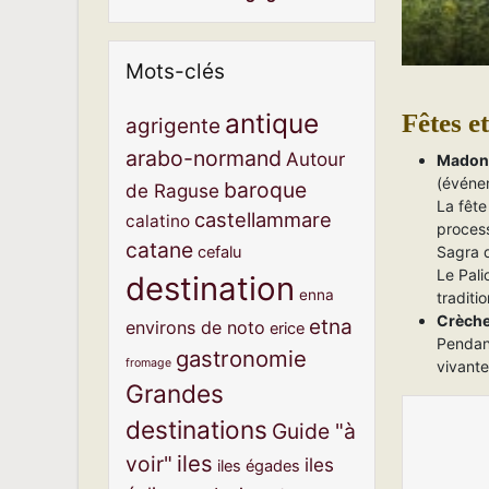
Mots-clés
antique
Fêtes e
agrigente
arabo-normand
Autour
Madonn
(événem
baroque
de Raguse
La fête
castellammare
calatino
process
catane
cefalu
Sagra d
Le Pali
destination
enna
traditi
Crèche
etna
environs de noto
erice
Pendant
gastronomie
fromage
vivante
Grandes
destinations
Guide "à
iles
voir"
iles
iles égades