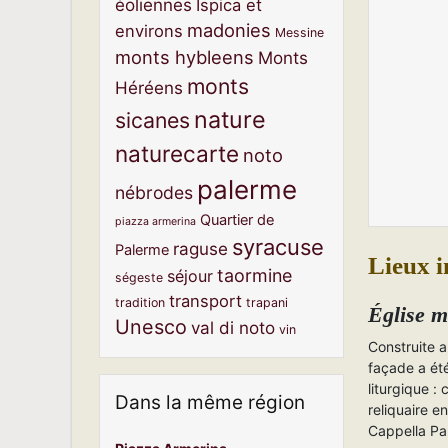
éoliennes
Ispica et
madonies
environs
Messine
monts hybleens
Monts
monts
Héréens
nature
sicanes
naturecarte
noto
palerme
nébrodes
Quartier de
piazza armerina
syracuse
raguse
Palerme
Lieux i
taormine
séjour
ségeste
transport
tradition
trapani
Église m
Unesco
val di noto
vin
Construite a
façade a été
liturgique :
Dans la même région
reliquaire e
Cappella Pal