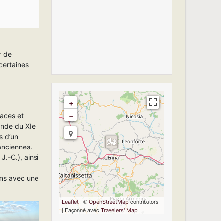
r de
 certaines
+
laces et
−
Travelers' Map is
ande du XIe
loading...
es d’un
If you see this after
anciennes.
your page is
.-C.), ainsi
loaded completely,
leafletJS files are
ains avec une
missing.
| ©
contributors
Leaflet
OpenStreetMap
| Façonné avec
Travelers' Map