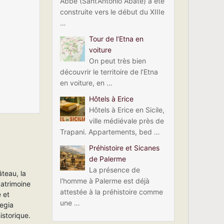
Abbé (Sant’Antonio Abate) a été
construite vers le début du XIIIe
…
Tour de l’Etna en
voiture
On peut très bien
découvrir le territoire de l’Etna
en voiture, en …
Hôtels à Erice
Hôtels à Erice en Sicile,
ville médiévale près de
Trapani. Appartements, bed …
Préhistoire et Sicanes
de Palerme
La présence de
âteau, la
l'homme à Palerme est déjà
patrimoine
attestée à la préhistoire comme
e et
une …
Regia
istorique.