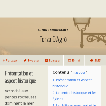
Aucun Commentaire
Forza D’Agrò
Partager
Tweeter
Épingler
E-mail
SMS
Présentation et
Contenu
masquer
aspect historique
1
Présentation et aspect
historique
Accroché aux
2
Le centre historique et les
pentes rocheuses
églises
dominant la mer
3
Le château normand et le