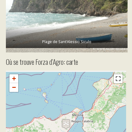
Plage de Sant’Alessio Siculo
Où se trouve Forza d’Agro: carte
+
−
Travelers' Map is loading...
If you see this after your page is