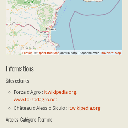
loaded completely, leafletJS files are
missing.
Leaflet
| ©
OpenStreetMap
contributors | Façonné avec
Travelers' Map
Informations
Sites externes
Forza d’Agro :
it.wikipedia.org
,
www.forzadagro.net
Château d’Alessio Siculo :
it.wikipedia.org
Articles: Catégorie Taormine