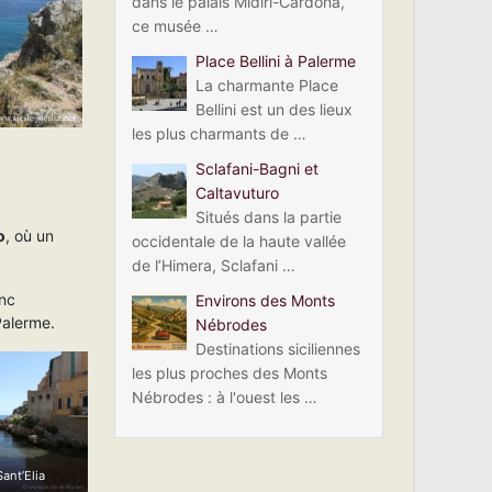
dans le palais Midiri-Cardona,
ce musée …
Place Bellini à Palerme
La charmante Place
Bellini est un des lieux
les plus charmants de …
Sclafani-Bagni et
Caltavuturo
Situés dans la partie
o
, où un
occidentale de la haute vallée
de l’Himera, Sclafani …
anc
Environs des Monts
 Palerme.
Nébrodes
Destinations siciliennes
les plus proches des Monts
Nébrodes : à l'ouest les …
ant’Elia