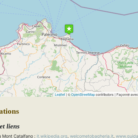
Travelers' Map is loading...
If you see this after your page is loaded completely,
leafletJS files are missing.
Leaflet
| ©
OpenStreetMap
contributors | Façonné ave
ations
et liens
u Mont Catalfano :
it.wikipedia.org
,
welcometobagheria.it
,
www.guidasi