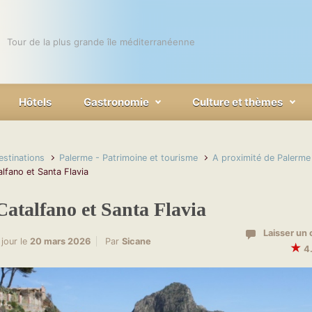
Tour de la plus grande île méditerranéenne
Hôtels
Gastronomie
Culture et thèmes
estinations
Palerme - Patrimoine et tourisme
A proximité de Palerme
lfano et Santa Flavia
atalfano et Santa Flavia
Laisser un
 jour le
20 mars 2026
Par
Sicane
★
4