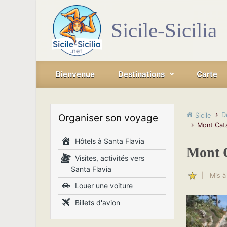
Skip to main content
Sicile-Sicilia
Bienvenue
Destinations
Carte
D
Sicile
Organiser son voyage
Mont Cata
Hôtels à Santa Flavia
Mont C
Visites, activités vers
Santa Flavia
|
Mis à
Louer une voiture
Billets d'avion