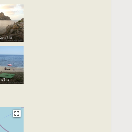
ant’Elia
t’Elia