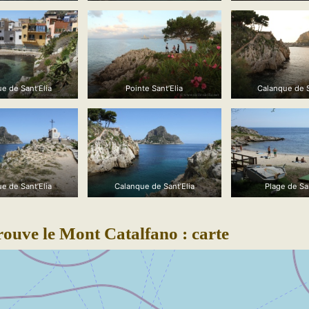
e de Sant’Elia
Pointe Sant’Elia
Calanque de S
e de Sant’Elia
Calanque de Sant’Elia
Plage de San
rouve le Mont Catalfano : carte