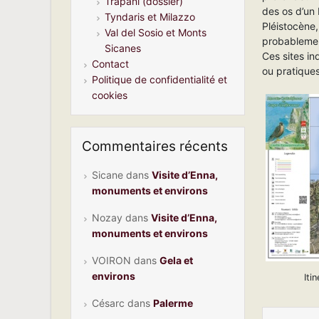
Trapani (dossier)
des os d’un
Tyndaris et Milazzo
Pléistocène,
Val del Sosio et Monts
probablemen
Sicanes
Ces sites in
Contact
ou pratiques
Politique de confidentialité et
cookies
Commentaires récents
Sicane
dans
Visite d’Enna,
monuments et environs
Nozay
dans
Visite d’Enna,
monuments et environs
VOIRON
dans
Gela et
environs
Iti
Césarc
dans
Palerme