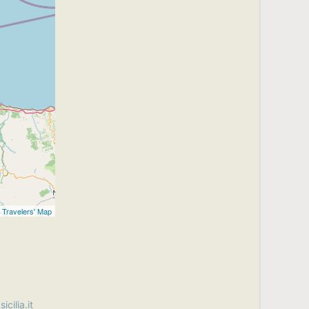
c
Travelers' Map
cilia.it