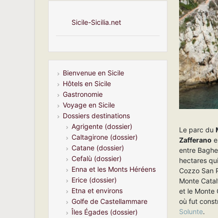
Sicile-Sicilia.net
Bienvenue en Sicile
Hôtels en Sicile
Gastronomie
Voyage en Sicile
Dossiers destinations
Agrigente (dossier)
Le parc du
Caltagirone (dossier)
Zafferano
e
Catane (dossier)
entre Bagher
Cefalù (dossier)
hectares qu
Enna et les Monts Héréens
Cozzo San Pi
Erice (dossier)
Monte Catal
Etna et environs
et le Monte 
où fut const
Golfe de Castellammare
Solunte
.
Îles Égades (dossier)