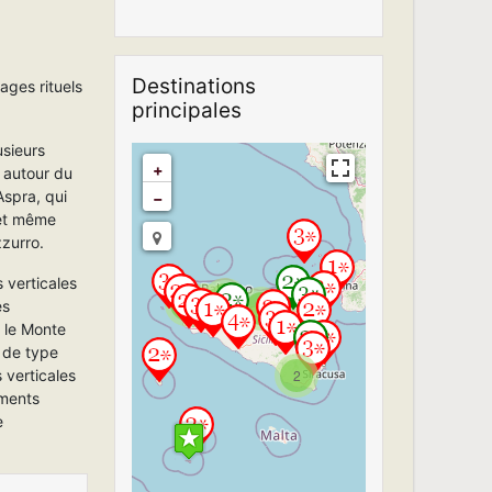
Destinations
ages rituels
principales
usieurs
+
 autour du
Aspra, qui
−
 et même
zzurro.
s verticales
2
Travelers' Map is
2
2
es
2
loading...
t le Monte
If you see this after
 de type
your page is
2
 verticales
loaded completely,
ements
leafletJS files are
missing.
e