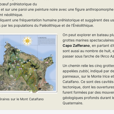
 bœuf préhistorique du
 et sur une paroi une peinture noire avec une figure anthropomorphe
t néolithique.
diquent une fréquentation humaine préhistorique et suggèrent des us
 par les populations du Paléolithique et de l’Énéolithique.
On peut explorer en bateau pl
grottes marines spectaculaires
Capo Zafferano
, en partant d’
sont aussi au nombre de huit,
passer sous l’arche de l’Arco A
Un chemin relie les cinq grotte
appelées
zubbi
, indiqué par d
panneaux, sur le Monte Irice e
Catalfano. Ce sont des cavités
tectonique, dont les ouvertures
furent formées par des mouv
géologiques profonds durant l
néraires sur le Mont Catalfano
Quaternaire.