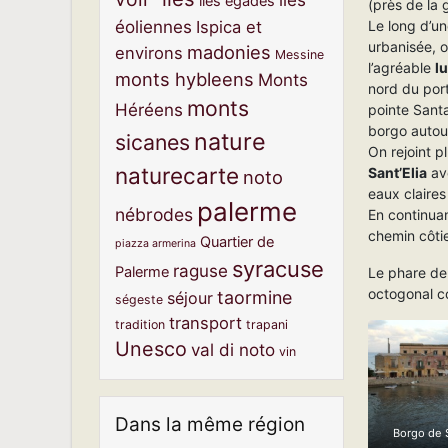
iles égades
(près de la
éoliennes
Le long d’u
Ispica et
urbanisée, 
madonies
environs
Messine
l’agréable
l
monts hybleens
Monts
nord du port
monts
Héréens
pointe Santa
borgo autour
nature
sicanes
On rejoint p
naturecarte
Sant’Elia
ave
noto
eaux claires
palerme
nébrodes
En continuan
chemin côtie
Quartier de
piazza armerina
syracuse
raguse
Palerme
Le phare d
octogonal co
taormine
séjour
ségeste
transport
tradition
trapani
Unesco
val di noto
vin
Dans la même région
Borgo de 