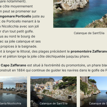
 gare notamment).
ne côte moyennement
on peut se promener sur
ungomare Porticello
juste au
 de Porticello menant à la
 Nicolicchia avec son joli
 d’un tout petit golfe.
Calanque de Sant’Elia
lus au nord le bourg de
c sa jolie calanque et ses
 propices à la baignade.
t à longer le littoral, des plages précèdent le
promontoire Zafferan
r et piéton longe la jolie côte déchiquetée jusqu’au phare.
e
Capo Zafferano
est situé à l’extrémité du promontoire, un phare bl
nstruit en 1884 qui continue de guider les navires dans le golfe de
Santa Nicolicchia
Calanque de Sant’Elia
Calanque de S