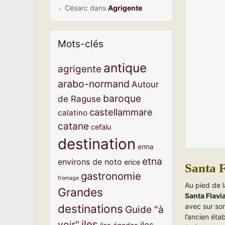
Césarc
dans
Agrigente
Mots-clés
antique
agrigente
arabo-normand
Autour
baroque
de Raguse
castellammare
calatino
catane
cefalu
destination
enna
etna
environs de noto
erice
Santa F
gastronomie
fromage
Au pied de l
Grandes
Santa Flavi
avec sur son
destinations
Guide "à
l’ancien ét
iles
voir"
iles