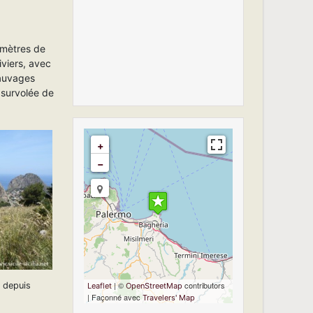
 mètres de
iviers, avec
sauvages
 survolée de
+
−
Travelers' Map is
loading...
If you see this after
your page is
loaded completely,
leafletJS files are
missing.
| ©
contributors
 depuis
Leaflet
OpenStreetMap
| Façonné avec
Travelers' Map