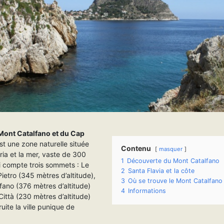
Mont Catalfano et du Cap
st une zone naturelle située
Contenu
masquer
ia et la mer, vaste de 300
1
Découverte du Mont Catalfano
i compte trois sommets : Le
2
Santa Flavia et la côte
etro (345 mètres d’altitude),
3
Où se trouve le Mont Catalfano 
fano (376 mètres d’altitude)
4
Informations
Città (230 mètres d’altitude)
ruite la ville punique de