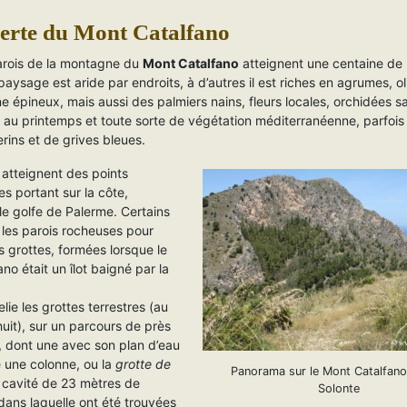
erte du Mont Catalfano
arois de la montagne du
Mont Catalfano
atteignent une centaine de
paysage est aride par endroits, à d’autres il est riches en agrumes, ol
e épineux, mais aussi des palmiers nains, fleurs locales, orchidées 
au printemps et toute sorte de végétation méditerranéenne, parfois
rins et de grives bleues.
 atteignent des points
s portant sur la côte,
le golfe de Palerme. Certains
les parois rocheuses pour
s grottes, formées lorsque le
no était un îlot baigné par la
lie les grottes terrestres (au
uit), sur un parcours de près
, dont une avec son plan d’eau
 une colonne, ou la
grotte de
Panorama sur le Mont Catalfano
 cavité de 23 mètres de
Solonte
dans laquelle ont été trouvées