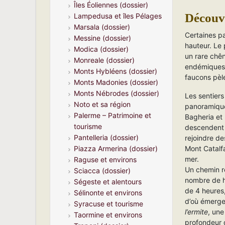
Îles Éoliennes (dossier)
Découv
Lampedusa et îles Pélages
Marsala (dossier)
Certaines p
Messine (dossier)
hauteur. Le 
Modica (dossier)
un rare chên
Monreale (dossier)
endémiques 
Monts Hybléens (dossier)
faucons pèle
Monts Madonies (dossier)
Monts Nébrodes (dossier)
Les sentiers
Noto et sa région
panoramique
Palerme – Patrimoine et
Bagheria et 
tourisme
descendent 
Pantelleria (dossier)
rejoindre de
Mont Catalfa
Piazza Armerina (dossier)
mer.
Raguse et environs
Un chemin re
Sciacca (dossier)
nombre de h
Ségeste et alentours
de 4 heures
Sélinonte et environs
d’où émerge
Syracuse et tourisme
l’ermite
, une
Taormine et environs
profondeur 