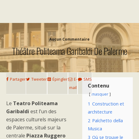
Aucun Commentaire
Théâtre Politeama Garibaldi De Palerme
Partager
Tweeter
Épingler
E-
SMS
Contenu
mail
masquer
Le
Teatro Politeama
1
Construction et
Garibaldi
est l’un des
architecture
espaces culturels majeurs
2
Palchetto della
de Palerme, situé sur la
Musica
centrale
Piazza Ruggero
3
Où se trouve le