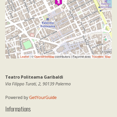
If you see this after your page is
loaded completely, leafletJS files are
missing.
Leaflet
| ©
OpenStreetMap
contributors | Façonné avec
Travelers' Map
Teatro Politeama Garibaldi
Via Filippo Turati, 2, 90139 Palermo
Powered by
GetYourGuide
Informations