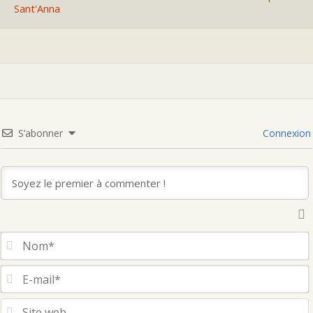
Sant'Anna
S’abonner
Connexion
S