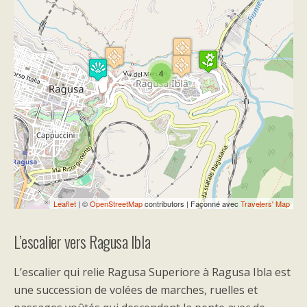
Travelers' Map is loading...
If you see this after your page is
4
loaded completely, leafletJS files are
missing.
Leaflet
| ©
OpenStreetMap
contributors | Façonné avec
Travelers' Map
L’escalier vers Ragusa Ibla
L’escalier qui relie Ragusa Superiore à Ragusa Ibla est
une succession de volées de marches, ruelles et