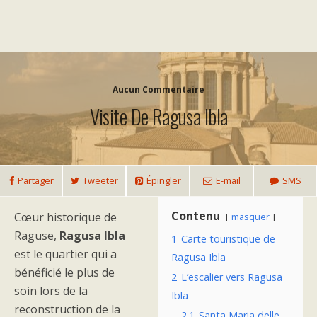
Aucun Commentaire
Visite De Ragusa Ibla
Partager
Tweeter
Épingler
E-mail
SMS
Contenu
Cœur historique de
masquer
Raguse,
Ragusa Ibla
1
Carte touristique de
est le quartier qui a
Ragusa Ibla
bénéficié le plus de
2
L’escalier vers Ragusa
soin lors de la
Ibla
reconstruction de la
2.1
Santa Maria delle