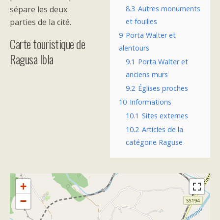
sépare les deux
8.3
Autres monuments
parties de la cité.
et fouilles
9
Porta Walter et
Carte touristique de
alentours
Ragusa Ibla
9.1
Porta Walter et
anciens murs
9.2
Églises proches
10
Informations
10.1
Sites externes
10.2
Articles de la
catégorie Raguse
+
−