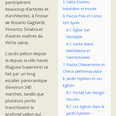
participèrent
5
Salita Duomo :
beaucoup d’artistes et
belvédère et musée
d’architectes, à l’instar
6
Piazza Pola et Corso
de Rosario Gagliardi,
XXV Aprile
Vincenzo Sinatra et
6.1
Église San
d’autres maîtres du
Giuseppe
XVIIIe siècle.
6.2
Santa Maria
Maddalena et
L’accès piéton depuis
Sant’Antonino
la depuis la ville haute
7
Piazza Chiaramonte et
(Ragusa Superiore) se
Chiesa dell’Immacolata
fait par un long
8
Jardin Hybléen et ses
escalier panoramique
églises
d’environ 340
8.1
Portail San Giorgio
marches, tandis que
Vecchio
plusieurs ponts
8.2
Les églises dans le
franchissent le
jardin hybléen
profond vallon qui