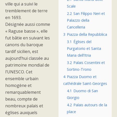
ville qui a suivi le
Scale
tremblement de terre
2.2
San Filippo Neri et
en 1693.
Palazzo della
Désignée aussi comme
Cancelleria
« Raguse basse », elle
3
Piazza della Repubblica
fut bâtie en suivant les
3.1
Églises del
canons du baroque
Purgatorio et Santa
tardif sicilien, est
Maria dell’Itria
aujourd’hui classée au
3.2
Palais Cosentini et
patrimoine mondial de
Sortino-Trono
l’UNESCO. Cet
4
Piazza Duomo et
ensemble urbain
cathédrale Saint-Georges
homogène et
4.1
Duomo di San
remarquablement
Giorgio
beau, compte de
4.2
Palais autours de la
nombreux palais et
place
églises auxquels