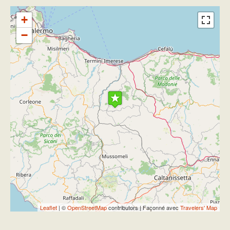
+
−
Travelers' Map is loading...
If you see this after your page is
loaded completely, leafletJS files are
missing.
Leaflet
| ©
OpenStreetMap
contributors | Façonné avec
Travelers' Map