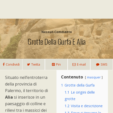
Nessun Commento
Grotte Della Gurfa E Alia
Condividi
Twitta
Pin
E-mail
SMS
Contenuto
Situato nell’entroterra
masquer
della provincia di
1
Grotte della Gurfa
Palermo, il territorio di
1.1
Le origini delle
Alia
si inserisce in un
grotte
paesaggio di colline e
1.2
Visita e descrizione
rilievi tra i massicci dei
1.3
Dove si trovano le