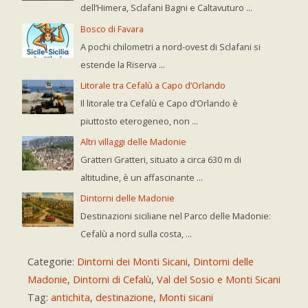
dell’Himera, Sclafani Bagni e Caltavuturo ...
Bosco di Favara
A pochi chilometri a nord-ovest di Sclafani si
estende la Riserva ...
Litorale tra Cefalù a Capo d’Orlando
Il litorale tra Cefalù e Capo d’Orlando è
piuttosto eterogeneo, non ...
Altri villaggi delle Madonie
Gratteri Gratteri, situato a circa 630 m di
altitudine, è un affascinante ...
Dintorni delle Madonie
Destinazioni siciliane nel Parco delle Madonie:
Cefalù a nord sulla costa, ...
Categorie:
Dintorni dei Monti Sicani
,
Dintorni delle
Madonie
,
Dintorni di Cefalù
,
Val del Sosio e Monti Sicani
Tag:
antichita
,
destinazione
,
Monti sicani