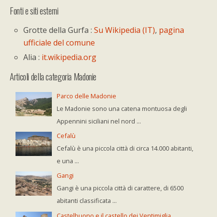
Fonti e siti esterni
Grotte della Gurfa :
Su Wikipedia (IT)
,
pagina
ufficiale del comune
Alia :
it.wikipedia.org
Articoli della categoria Madonie
Parco delle Madonie
Le Madonie sono una catena montuosa degli
Appennini siciliani nel nord ...
Cefalù
Cefalù è una piccola città di circa 14.000 abitanti,
e una ...
Gangi
Gangi è una piccola città di carattere, di 6500
abitanti classificata ...
Castelbuono e il castello dei Ventimiglia