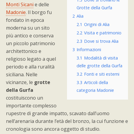
Monti Sicani
e delle
Grotte della Gurfa
Madonie
. Il borgo fu
2
Alia
fondato in epoca
2.1
Origini di Alia
moderna su un sito
2.2
Visita e patrimonio
più antico e conserva
2.3
Dove si trova Alia
un piccolo patrimonio
3
Informazioni
architettonico e
3.1
Modalità di visita
religioso legato a quel
delle grotte della Gurfa
periodo e alla ruralità
siciliana. Nelle
3.2
Fonti e siti esterni
vicinanze, le
grotte
3.3
Articoli della
della Gurfa
categoria Madonie
costituiscono un
importante complesso
rupestre di grande impatto, scavato dall’uomo
nell’arenaria durante l’età del bronzo, la cui funzione e
cronologia sono ancora oggetto di studio.