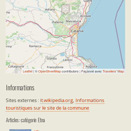
Travelers' Map is loading...
If you see this after your page is
loaded completely, leafletJS files are
missing.
Leaflet
| ©
OpenStreetMap
contributors | Façonné avec
Travelers' Map
Informations
Sites externes :
it.wikipedia.org
,
Informations
touristiques sur le site de la commune
Articles: catégorie Etna