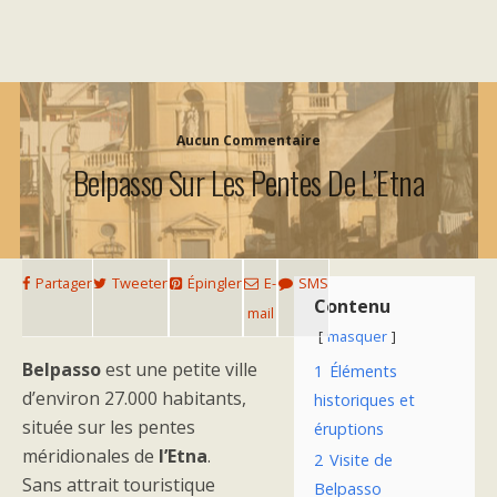
Aucun Commentaire
Belpasso Sur Les Pentes De L’Etna
Partager
Tweeter
Épingler
E-
SMS
Contenu
mail
masquer
Belpasso
est une petite ville
1
Éléments
d’environ 27.000 habitants,
historiques et
située sur les pentes
éruptions
méridionales de
l’Etna
.
2
Visite de
Sans attrait touristique
Belpasso