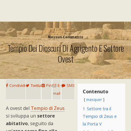
Nessun Commento
Tempio Dei Dioscuri Di Agrigento E Settore
Ovest
Condividi
Twitta
Pin
E-
SMS
Contenuto
mail
masquer
A ovest del
Tempio di Zeus
1
Settore tra il
si sviluppa un
settore
Tempio di Zeus e
abitativo
, seguito da
la Porta V