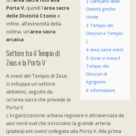
un’
area sacra fino alla
2
Santuario delle
Porta V
, quindi l’
area sacra
Divinità greche
delle Divinità Ctonie
e
ctonie
infine, all’estremità della
3
Tempio dei
collina, un’
area sacra
Dioscuri e Tempio
arcaica
.
L
4
Area sacra ovest
Settore tra il Tempio di
5
Dove si trova il
Zeus e la Porta V
Tempio dei
Dioscuri di
A ovest del Tempio di Zeus
Agrigento
si sviluppa un settore
6
Informazioni
abitativo, seguito da
un’area sacra che precede la
Porta V.
L’organizzazione urbana regolare è attraversata da
assi nord-sud che incrociano la grande arteria
(plateia) est-ovest collegata alla Porta V. Alla prima