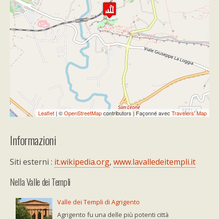
Travelers' Map is loading...
If you see this after your page is
loaded completely, leafletJS files are
missing.
Leaflet
| ©
OpenStreetMap
contributors | Façonné avec
Travelers' Map
Informazioni
Siti esterni :
it.wikipedia.org
,
www.lavalledeitempli.it
Nella Valle dei Templi
Valle dei Templi di Agrigento
Agrigento fu una delle più potenti città