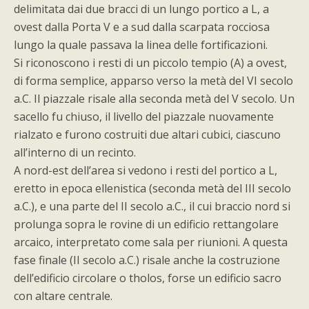
delimitata dai due bracci di un lungo portico a L, a
ovest dalla Porta V e a sud dalla scarpata rocciosa
lungo la quale passava la linea delle fortificazioni.
Si riconoscono i resti di un piccolo tempio (A) a ovest,
di forma semplice, apparso verso la metà del VI secolo
a.C. Il piazzale risale alla seconda metà del V secolo. Un
sacello fu chiuso, il livello del piazzale nuovamente
rialzato e furono costruiti due altari cubici, ciascuno
all’interno di un recinto.
A nord-est dell’area si vedono i resti del portico a L,
eretto in epoca ellenistica (seconda metà del III secolo
a.C.), e una parte del II secolo a.C., il cui braccio nord si
prolunga sopra le rovine di un edificio rettangolare
arcaico, interpretato come sala per riunioni. A questa
fase finale (II secolo a.C.) risale anche la costruzione
dell’edificio circolare o tholos, forse un edificio sacro
con altare centrale.