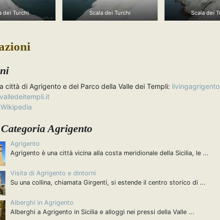
a dei Turchi
Scala dei Turchi
Scala dei T
azioni
rni
lla città di Agrigento e del Parco della Valle dei Templi:
livingagrigento.
alledeitempli.it
 Wikipedia
: Categoria Agrigento
Agrigento
Agrigento è una città vicina alla costa meridionale della Sicilia, le ...
Visita di Agrigento e dintorni
Su una collina, chiamata Girgenti, si estende il centro storico di ...
Alberghi in Agrigento
Alberghi a Agrigento in Sicilia e alloggi nei pressi della Valle ...