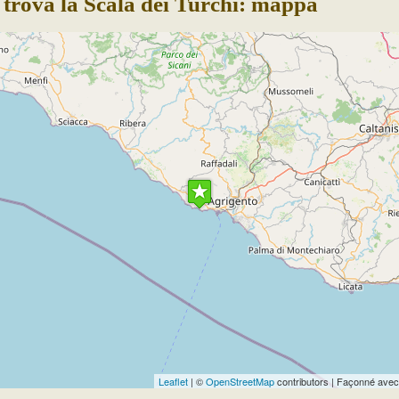
 trova la Scala dei Turchi: mappa
Travelers' Map is loading...
If you see this after your page is loaded completely,
leafletJS files are missing.
Leaflet
| ©
OpenStreetMap
contributors | Façonné ave