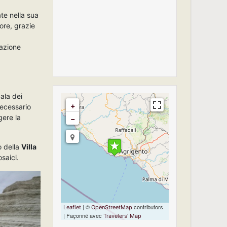
te nella sua
iore, grazie
lazione
cala dei
+
necessario
gere la
−
Travelers' Map is
loading...
o della
Villa
If you see this after
your page is
osaici.
loaded completely,
leafletJS files are
missing.
| ©
contributors
Leaflet
OpenStreetMap
| Façonné avec
Travelers' Map