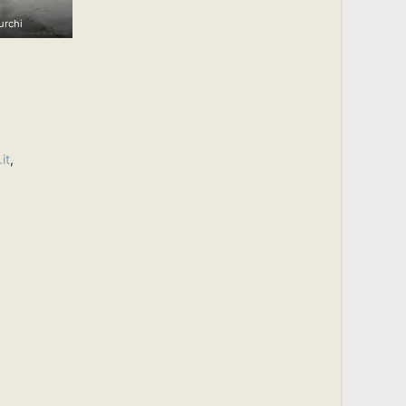
urchi
it
,