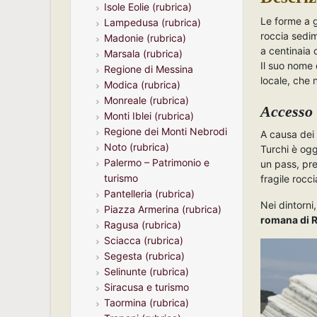
Isole Eolie (rubrica)
Le forme a g
Lampedusa (rubrica)
roccia sedim
Madonie (rubrica)
a centinaia 
Marsala (rubrica)
Il suo nome 
Regione di Messina
locale, che 
Modica (rubrica)
Monreale (rubrica)
Accesso 
Monti Iblei (rubrica)
Regione dei Monti Nebrodi
A causa dei 
Noto (rubrica)
Turchi è ogg
Palermo – Patrimonio e
un pass, pre
turismo
fragile rocci
Pantelleria (rubrica)
Nei dintorni,
Piazza Armerina (rubrica)
romana di 
Ragusa (rubrica)
Sciacca (rubrica)
Segesta (rubrica)
Selinunte (rubrica)
Siracusa e turismo
Taormina (rubrica)