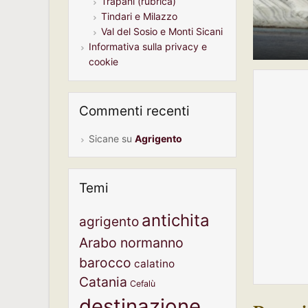
Trapani (rubrica)
Tindari e Milazzo
Val del Sosio e Monti Sicani
Informativa sulla privacy e
cookie
Commenti recenti
Sicane
su
Agrigento
Temi
antichita
agrigento
Arabo normanno
barocco
calatino
Catania
Cefalù
destinazione