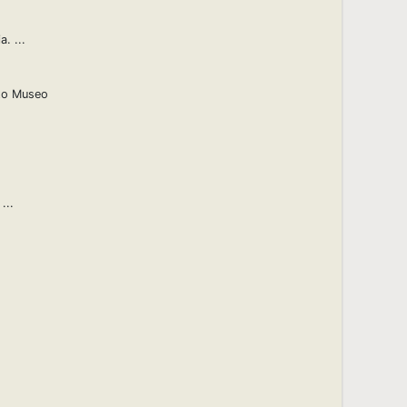
. ...
ato Museo
...