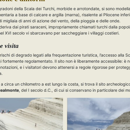
radoni della Scala dei Turchi, morbide e arrotondate, si sono modella
entaria a base di calcare e argilla (marna), risalente al Pliocene infer
di migliaia di anni di azione del vento, della pioggia e delle onde.
deriva dai pirati saraceni, impropriamente chiamati turchi dalla popo
nel XVI secolo vi sbarcavano per saccheggiare i villaggi costieri.
e visita
rischi di degrado legati alla frequentazione turistica, l’accesso alla S
i fortemente regolamentato. Il sito non è liberamente accessibile: è 
notazioni, e i visitatori devono attenersi a regole rigorose per proteg
a.
 a circa un chilometro a est lungo la costa, si trova il sito archeologic
Realmonte
, del I secolo d.C., di cui si conservano in particolare dei m