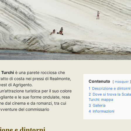
i Turchi
è una parete rocciosa che
atto di costa nei pressi di Realmonte,
Contenuto
masquer
est di Agrigento.
1
Descrizione e dintorni
n’attrazione turistica per il suo colore
2
Dove si trova la Scala
liante e le sue forme ondulate, resa
Turchi: mappa
e dal cinema e da romanzi, tra cui
3
Galleria
 avventure del commissario
4
Informazioni
.
ione e dintorni