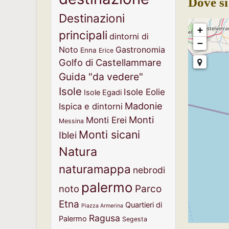
Dove si
Destinazioni
+
principali
dintorni di
−
Noto
Gastronomia
Enna
Erice
Golfo di Castellammare
Guida "da vedere"
Isole
Isole Eolie
Isole Egadi
Madonie
Ispica e dintorni
Monti
Monti Erei
Messina
Monti sicani
Iblei
Natura
naturamappa
nebrodi
palermo
noto
Parco
Etna
Quartieri di
Piazza Armerina
Ragusa
Palermo
Segesta