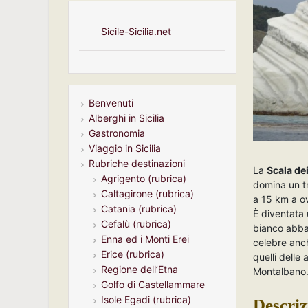
Sicile-Sicilia.net
Benvenuti
Alberghi in Sicilia
Gastronomia
Viaggio in Sicilia
Rubriche destinazioni
La
Scala de
Agrigento (rubrica)
domina un tr
Caltagirone (rubrica)
a 15 km a ov
Catania (rubrica)
È diventata u
Cefalù (rubrica)
bianco abbag
Enna ed i Monti Erei
celebre anch
Erice (rubrica)
quelli delle
Regione dell’Etna
Montalbano
Golfo di Castellammare
Isole Egadi (rubrica)
Descriz