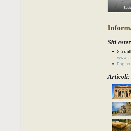
Scal
Inform
Siti este
Siti de
www.lav
Pagina
Articoli