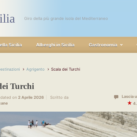
ilia
Giro della più grande isola del Mediterraneo
la Sicilia
Alberghi in Sicilia
Gastronomia
estinazioni
Agrigento
Scala dei Turchi
dei Turchi
Lascia
dated on
2 Aprile 2026
Scritto da
★
cane
4.