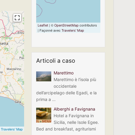
| ©
contributors
Leaflet
OpenStreetMap
| Façonné avec
Travelers' Map
Articoli a caso
Marettimo
Marettimo è l’isola più
occidentale
dell’arcipelago delle Egadi, e la
prima a …
Alberghi a Favignana
Hotel a Favignana in
Sicilia, nelle Isole Egee.
Bed and breakfast, agriturismi
c
Travelers' Map