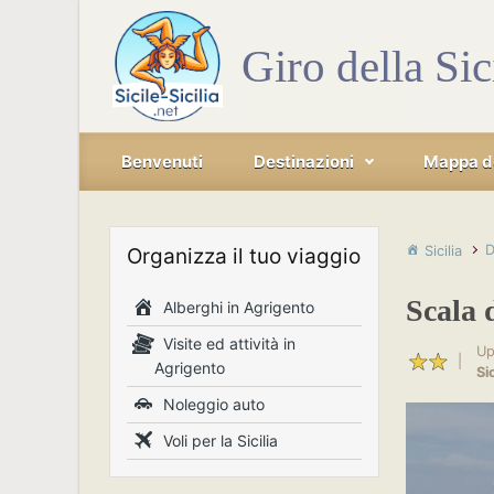
Skip to main content
Giro della Sic
Benvenuti
Destinazioni
Mappa del
D
Sicilia
Organizza il tuo viaggio
Scala 
Alberghi in Agrigento
Visite ed attività in
Up
|
Agrigento
Si
Noleggio auto
Voli per la Sicilia