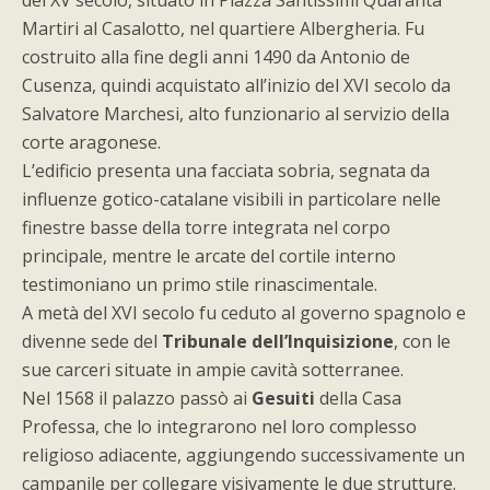
del XV secolo, situato in Piazza Santissimi Quaranta
Martiri al Casalotto, nel quartiere Albergheria. Fu
costruito alla fine degli anni 1490 da Antonio de
Cusenza, quindi acquistato all’inizio del XVI secolo da
Salvatore Marchesi, alto funzionario al servizio della
corte aragonese.
L’edificio presenta una facciata sobria, segnata da
influenze gotico-catalane visibili in particolare nelle
finestre basse della torre integrata nel corpo
principale, mentre le arcate del cortile interno
testimoniano un primo stile rinascimentale.
A metà del XVI secolo fu ceduto al governo spagnolo e
divenne sede del
Tribunale dell’Inquisizione
, con le
sue carceri situate in ampie cavità sotterranee.
Nel 1568 il palazzo passò ai
Gesuiti
della Casa
Professa, che lo integrarono nel loro complesso
religioso adiacente, aggiungendo successivamente un
campanile per collegare visivamente le due strutture.