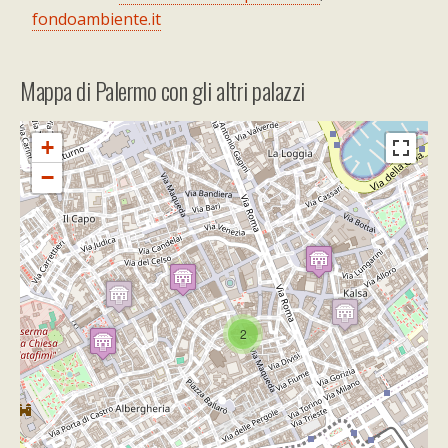
fondoambiente.it
Mappa di Palermo con gli altri palazzi
+
−
Travelers' Map is loading...
If you see this after your page is
loaded completely, leafletJS files are
2
missing.