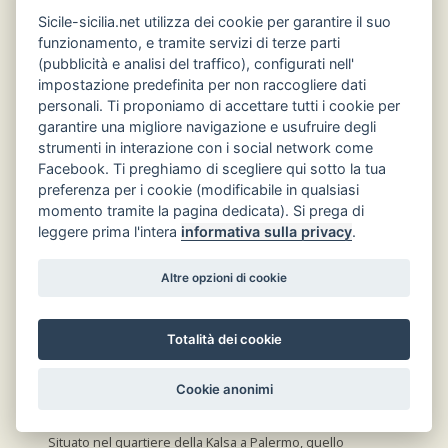
Cubula era probabilmente collegato al palazzo
Sicile-sicilia.net utilizza dei cookie per garantire il suo
della ...
funzionamento, e tramite servizi di terze parti
Palazzo Pretorio a Palermo
(pubblicità e analisi del traffico), configurati nell'
impostazione predefinita per non raccogliere dati
Il Palazzo Pretorio, o Palazzo delle Aquile, è la
personali. Ti proponiamo di accettare tutti i cookie per
sede del comune ...
garantire una migliore navigazione e usufruire degli
Palazzo Gangi Valguarnera a Palermo
strumenti in interazione con i social network come
Facebook. Ti preghiamo di scegliere qui sotto la tua
Il Palazzo Gangi Valguarnera è un prestigioso
preferenza per i cookie (modificabile in qualsiasi
palazzo palermitano costruito da Andrea ...
momento tramite la pagina dedicata). Si prega di
Palazzo Galletti a Palermo
leggere prima l'intera
informativa sulla privacy
.
Affacciato su Piazza Marina, il grazioso Palazzo
Galletti, acquistato dal marchese di ...
Altre opzioni di cookie
Palazzina Cinese di Palermo
Situato all’interno del Parco della Favorita sul
Totalità dei cookie
Monte Pellegrino, l’intrigante Palazzina cinese
...
Cookie anonimi
Palazzo Mirto di Palermo
Situato nel quartiere della Kalsa a Palermo, quello