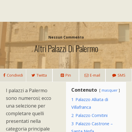
Nessun Commento
Altri Palazzi Di Palermo
Condividi
Twitta
Pin
E-mail
SMS
Contenuto
I palazzi a Palermo
masquer
sono numerosi; ecco
1
Palazzo Alliata di
una selezione per
Villafranca
completare quelli
2
Palazzo Comitini
presentati nella
3
Palazzo Castrone –
categoria principale
Santa Ninfa